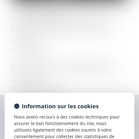
Date d'entrée dans la structure : 1 Janvier 1986
Barreau(x) ou juridiction de rattachement : Lisieux (14)
Téléphone professionnel :
02 31 62 72 68
CERTIFICAT(S) DE SPÉCIALITÉ :
Droit rural
Droit du travail
DOMAINES DE COMPÉTENCES :
Droit pénal
Travail et licenciement
Information sur les cookies
Contacter
Pierre
BLIN
Nous avons recours à des cookies techniques pour
assurer le bon fonctionnement du site, nous
utilisons également des cookies soumis à votre
consentement pour collecter des statistiques de