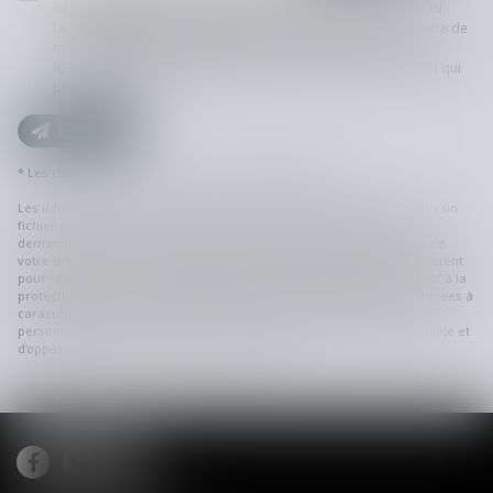
informatiquement par CALEX AVOCATS (VIAUD REYNAUD BLIN
LION) (EUROJURIS) et l'hébergeur du présent site dans le cadre de
ma demande et de la relation avec CALEX AVOCATS (VIAUD
REYNAUD BLIN LION) (EUROJURIS) et/ou Monsieur Pierre BLIN qui
peut en découler.
Envoyer
* Les champs suivis d'un astérisque sont obligatoires.
Les informations recueillies sur ce formulaire sont enregistrées dans un
fichier informatisé par le cabinet permettant de répondre à votre
demande. Elles sont conservées le temps nécessaire au traitement de
votre demande, et sont destinées à être transmises à l'avocat compétent
pour répondre à votre demande. Conformément au Règlement relatif à la
protection des personnes physiques à l'égard du traitement des données à
caractère personnel et à la libre circulation de ces données, toute
personne peut exercer ses droits d'accès, de rectification, de portabilité et
d'opposition des informations la concernant.