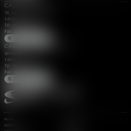
CALEX AVOCATS
78, rue du Général Leclerc
14100 LISIEUX
Tél :
02 31 62 00 45
Fax : 02 31 31 05 54
NOUS LOCALISER
CABINET SECONDAIRE
30 rue Fred Scamaroni
14000 CAEN
Tél :
02 31 71 32 32
Fax : 02 31 71 32 30
NOUS LOCALISER
ACCUEIL
AVOCATS ASSOCIÉS
EXPERTISES
ACTUS