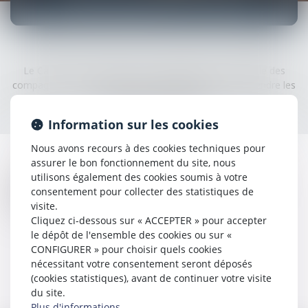
RESPONSABILITÉ CIVILE
Le Cabinet CALEX AVOCATS compte parmi sa clientèle des
compagnies d’assurances qui le mandatent afin de défendre les
intérêts de leurs assurés.
Information sur les cookies
Nous avons recours à des cookies techniques pour
assurer le bon fonctionnement du site, nous
Il assiste les victimes de préjudices (corporels, matériels,
utilisons également des cookies soumis à votre
financiers, professionnels…) à l’occasion de procédures en
consentement pour collecter des statistiques de
responsabilité aux fins d’indemnisation.
visite.
Cliquez ci-dessous sur « ACCEPTER » pour accepter
le dépôt de l'ensemble des cookies ou sur «
CONFIGURER » pour choisir quels cookies
Voir tous les domaines d'intervention
nécessitant votre consentement seront déposés
(cookies statistiques), avant de continuer votre visite
Contacter un expert
du site.
Plus d'informations