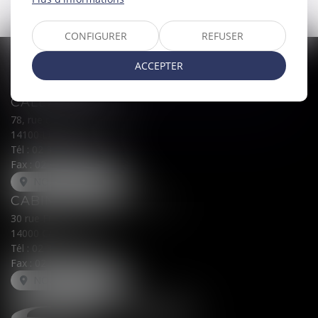
CONFIGURER
REFUSER
ACCEPTER
CALEX AVOCATS
78, rue du Général Leclerc
14100 LISIEUX
Tél :
02 31 62 00 45
Fax : 02 31 31 05 54
NOUS LOCALISER
CABINET SECONDAIRE
30 rue Fred Scamaroni
14000 CAEN
Tél :
02 31 71 32 32
Fax : 02 31 71 32 30
NOUS LOCALISER