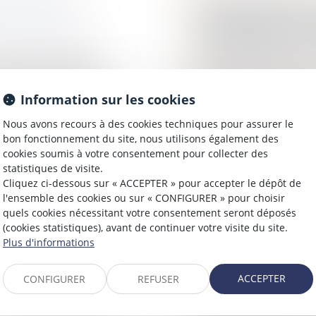
 DU DÉLIT DE
REMBOURSEMENT DE
COMPARAISON JURI
e et pénale de l'élu
L'ALLEMAGNE ET L
Particuliers
/
Emploi
/
ment l’irrespect des
Entreprises
/
Ressour
passation des marchés
Information sur les cookies
Alors qu'en France, le
rembourser eux-mêmes
Nous avons recours à des cookies techniques pour assurer le
télétravail, il n’en es
bon fonctionnement du site, nous utilisons également des
cookies soumis à votre consentement pour collecter des
Lire la suite
statistiques de visite.
Cliquez ci-dessous sur « ACCEPTER » pour accepter le dépôt de
l'ensemble des cookies ou sur « CONFIGURER » pour choisir
quels cookies nécessitant votre consentement seront déposés
(cookies statistiques), avant de continuer votre visite du site.
Plus d'informations
 RÉPARATEUR
QUELLE SANCTION 
ACCEPTER
CONFIGURER
REFUSER
TRAT D’ASSURANCE
PRÉSENTENT PAS D
Particuliers
/
Famille
/