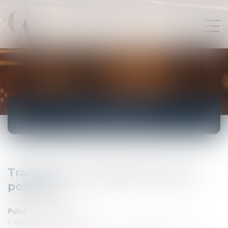
ACTUALITÉS
Transparence financière de la vie
politique
Publié le :
15/02/2012
Collectivités
/
Finances locales
/
Droit public économique