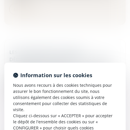
Lire la suite
LES LBO MENACÉS PAR LA NON-
DÉDUCTIBILITÉ DES INTÉRÊTS D’EMPRUNT
Entreprises
/
Finances
/
Bourse
Information sur les cookies
François Hollande a présenté le 26 janvier dernier les
principales mesures et le chiffrage détaillé de son projet
Nous avons recours à des cookies techniques pour
présidentiel dont la non-déductibilité par les entreprises
assurer le bon fonctionnement du site, nous
des...
utilisons également des cookies soumis à votre
consentement pour collecter des statistiques de
Lire la suite
visite.
Cliquez ci-dessous sur « ACCEPTER » pour accepter
le dépôt de l'ensemble des cookies ou sur «
CONFIGURER » pour choisir quels cookies