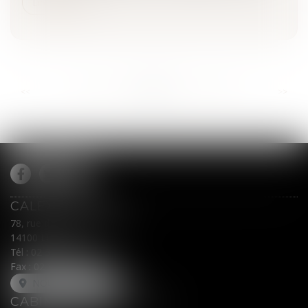
Lire la suite
...
...
<<
<
658
659
660
661
662
663
664
>
>>
CALEX AVOCATS
78, rue du Général Leclerc
14100 LISIEUX
Tél :
02 31 62 00 45
Fax : 02 31 31 05 54
NOUS LOCALISER
CABINET SECONDAIRE