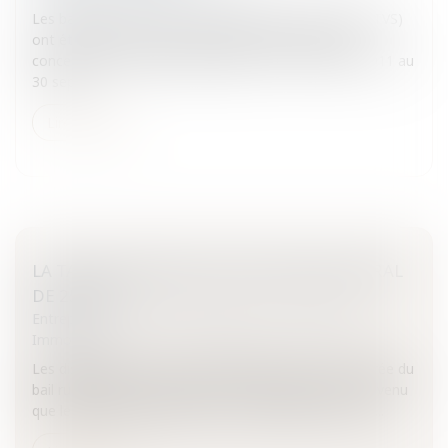
Les barèmes de la taxe sur les véhicules de société (TVS)
ont été durcis pour les véhicules les plus polluants,
concernant la période d’imposition du 1er octobre 2011 au
30 sept...
Lire la suite
LA TACITE RECONDUCTION D’UN BAIL RURAL
DE 25 ANS
Entreprises
/
Gestion de l'entreprise
/
Construction
Immobilier
Les dispositions du Code rural disposent que si la durée du
bail rural initial est d’au moins 25 ans, il peut être convenu
que le bail rural à long terme se renouvelle à son exp...