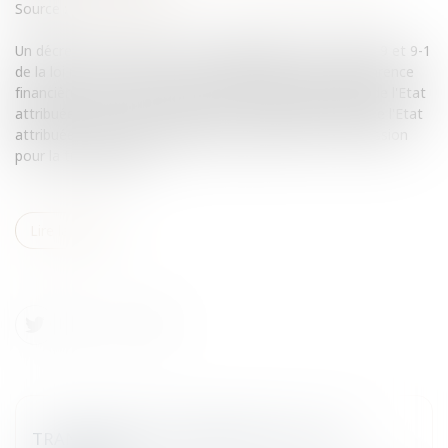
Source :
www.eurojuris.fr
Un décret du 7 février, pris pour l'application des articles 9 et 9-1
de la loi n° 88-227 du 11 mars 1988 relative à la transparence
financière de la vie politique, fixe le montant des aides de l'Etat
attribuées aux partis et groupements politiques.Aides de l'Etat
attribuées aux partis politiques et rapport de la Commission
pour la transparence...
Lire la suite
TRANSPARENCE FINANCIÈRE DE LA VIE