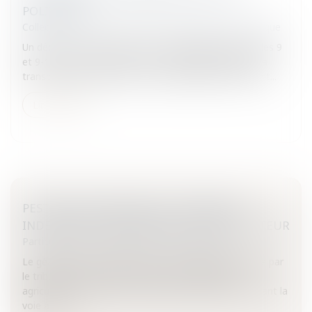
POLITIQUE
Collectivités
/
Finances locales
/
Droit public économique
Un décret du 7 février, pris pour l'application des articles 9
et 9-1 de la loi n° 88-227 du 11 mars 1988 relative à la
transparence financière de la vie politique, fixe le mont...
Lire la suite
PESTICIDES: MONSANTO CONDAMNÉ À
INDEMNISER ENTIÈREMENT UN AGRICULTEUR
Particuliers
/
Consommation
/
Agroalimentaire
Le géant américain Monsanto a été jugé responsable par
le tribunal de Lyon de l'intoxication en 2004 d'un
agriculteur charentais par un puissant herbicide, ouvrant la
voie à des...