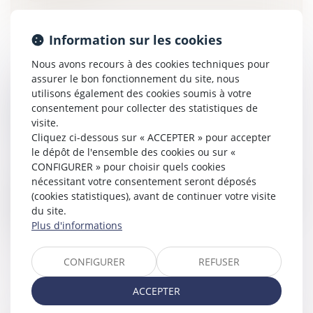
Information sur les cookies
Nous avons recours à des cookies techniques pour
assurer le bon fonctionnement du site, nous
PRÉCISIONS SUR LA DÉCISION QUI FIXE LA
utilisons également des cookies soumis à votre
consentement pour collecter des statistiques de
RÉMUNÉRATION DU GÉRANT MAJORITAIRE
visite.
DANS UNE SARL
Cliquez ci-dessous sur « ACCEPTER » pour accepter
Entreprises
/
Gestion de l'entreprise
/
Communication et
le dépôt de l'ensemble des cookies ou sur «
vie sociale
CONFIGURER » pour choisir quels cookies
La délibération de l'assemblée générale d'une Société à
nécessitant votre consentement seront déposés
responsabilité limitée (SARL) relative à la rémunération du
(cookies statistiques), avant de continuer votre visite
gérant n'est pas une convention réglementée, le gérant
du site.
peut d...
Plus d'informations
Lire la suite
CONFIGURER
REFUSER
ACCEPTER