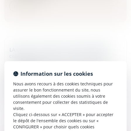
Lire la suite
LA CEDH ET LE PORT DU VOILE ISLAMIQUE
Collectivités
/
International
/
Droit Européen / Droit
communautaire
La CEDH saisie de la demande de deux françaises de
Information sur les cookies
confession musulmane exclues de leur établissement
scolaire alors qu'elles refusaient de retirer leur voile durant
Nous avons recours à des cookies techniques pour
un cours de...
assurer le bon fonctionnement du site, nous
utilisons également des cookies soumis à votre
Lire la suite
consentement pour collecter des statistiques de
visite.
Cliquez ci-dessous sur « ACCEPTER » pour accepter
le dépôt de l'ensemble des cookies ou sur «
CONFIGURER » pour choisir quels cookies