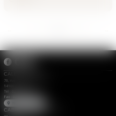
...
...
<<
<
870
871
872
873
874
875
876
>
>>
CALEX AVOCATS
78, rue du Général Leclerc
14100 LISIEUX
Tél :
02 31 62 00 45
Fax : 02 31 31 05 54
NOUS LOCALISER
CABINET SECONDAIRE