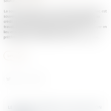
Source :
www.eurojuris.fr
La souscription d’un prêt, à la consommation ou immobilier, est
souvent accompagnée d’une assurance complémentaire au
crédit censée couvrir les risques de décès, d’incapacité de
travail, et parfois de chômage.Le refus de l’assureur de payer en
lieu et place du souscripteur les échéances du
prêtFréquemment, la banque réserve son accord à la déliv...
Lire la suite
LE TRAVAIL DU DIMANCHE OU UNE SOLUTION