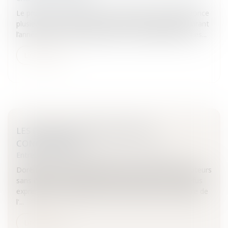
Le projet de loi de finances rectificative pour 2008 énonce
plusieurs nouveautés qui devraient être applicables durant
l’année 2009, et qui répondent à des objectifs divers.Les...
Lire la suite
LES PRATIQUES RESTRICTIVES DE
CONCURRENCE
Entreprises
/
Marketing et ventes
/
Concurrence
Dorénavant, le ministre pourra agir contre les distributeurs
sans l'aval des fournisseurs lésés et même face au refus
exprimé de ces derniers.L'action autonome du ministre de
l'...
Lire la suite