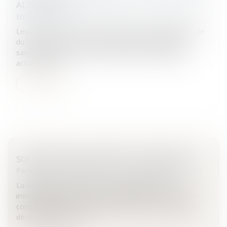
ALTERNATIVE
Entreprises
/
Ressources humaines
/
Contrat de travail
Les articles L 3132-3, L 3132-20 à 22, L 3132-29 du Code
du Travail prévoient que le repos hebdomadaire des
salariés doit être donné le dimanche.Les possibilités
actuelles de tr...
Lire la suite
SOUSCRIPTION À UN PRÊT ET ASSURANCE
Particuliers
/
Consommation
/
Contrats de vente / Prêts
La souscription d’un prêt, à la consommation ou
immobilier, est souvent accompagnée d’une assurance
complémentaire au crédit censée couvrir les risques de
décès, d’incapacité de...