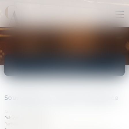
ACTUALITÉS
Souscription à un prêt et assurance
Auteur : VILLESECHE Jean-Marc
Publié le :
15/12/2008
Particuliers
/
Consommation
/
Contrats de vente / Prêts