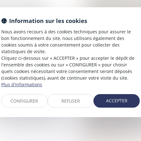
ue plus une exception
consentement, aussi b
r au créancier pour
que la procédure d'hosp
Information sur les cookies
Nous avons recours à des cookies techniques pour assurer le
Lire la suite
bon fonctionnement du site, nous utilisons également des
cookies soumis à votre consentement pour collecter des
statistiques de visite.
Cliquez ci-dessous sur « ACCEPTER » pour accepter le dépôt de
l'ensemble des cookies ou sur « CONFIGURER » pour choisir
quels cookies nécessitant votre consentement seront déposés
(cookies statistiques), avant de continuer votre visite du site.
 PROFITS
SUPPRESSION DU B
Plus d'informations
t avantages
L'ISF
Particuliers
/
Patrimoi
ACCEPTER
CONFIGURER
REFUSER
ture, le 21 juin 2011
a Sécurité sociale pour
Le Sénat a adopté le co
et allège l'impôt sur l
fiscalLe Sénat a adopté 
Lire la suite