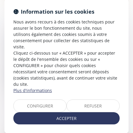
Information sur les cookies
Nous avons recours à des cookies techniques pour
assurer le bon fonctionnement du site, nous
utilisons également des cookies soumis à votre
LA LOCATION-GÉRANCE D’UN FONDS DE
consentement pour collecter des statistiques de
COMMERCE
visite.
Entreprises
/
Gestion de l'entreprise
/
Construction
Cliquez ci-dessous sur « ACCEPTER » pour accepter
Immobilier
le dépôt de l'ensemble des cookies ou sur «
CONFIGURER » pour choisir quels cookies
La location-gérance, qui est un contrat de location
nécessitant votre consentement seront déposés
portant sur l’ensemble des éléments d’un fonds de
(cookies statistiques), avant de continuer votre visite
commerce, ne doit pas être confondu avec le bail
du site.
commercial, qui porte uniq...
Plus d'informations
Lire la suite
CONFIGURER
REFUSER
ACCEPTER