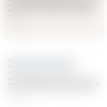
Le Parlement a voté jeudi 27 juin 2013 l'interdiction de la
vente de cigarettes électroniques aux mineurs.Cigarette
électronique: vers une interdiction dans les lieux publics?
Da...
Lire la suite
RÉGLEMENTATION DE L'ÉCLAIRAGE
NOCTURNE ET RÔLE DU MAIRE
Collectivités
/
Environnement
/
Environnement
Un dispositif de prévention et de limitation des nuisances
sonores a été institué par les articles L. 583-1 à L. 583-5 et
R. 583-1 à R. 583-7 du Code de l'Environnement.Eclairag...
Lire la suite