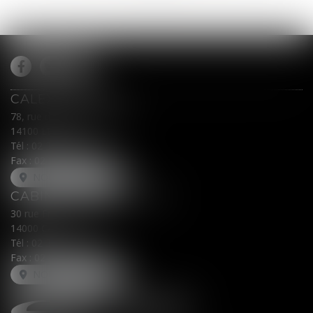
CALEX AVOCATS
78, rue du Général Leclerc
14100 LISIEUX
Tél :
02 31 62 00 45
Fax : 02 31 31 05 54
NOUS LOCALISER
CABINET SECONDAIRE
30 rue Fred Scamaroni
14000 CAEN
Tél :
02 31 71 32 32
Fax : 02 31 71 32 30
NOUS LOCALISER