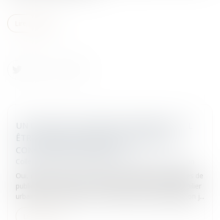
Lire la suite
UN CONTRAT DE MOBILIER URBAIN PEUT-IL
ÊTRE PASSÉ SANS PUBLICITÉ NI MISE EN
CONCURRENCE PRÉALABLE?
Collectivités
/
Marchés publics
/
Procédure de passation
Oui, dans certains cas.Contrat de mobilier urbain: règles de
publicité et de mise en concurrenceLe Contrat de mobilier
urbain pose fréquemment des difficultés de qualification j...
Lire la suite