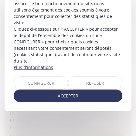
assurer le bon fonctionnement du site, nous
utilisons également des cookies soumis à votre
DURÉE DE VALIDITÉ DU CERTIFICAT D'EXAMEN
consentement pour collecter des statistiques de
DU PERMIS DE CONDUIRE PORTÉE À 4 MOIS
visite.
Particuliers
/
Civil / Pénal
/
Permis de conduire
Cliquez ci-dessous sur « ACCEPTER » pour accepter
le dépôt de l'ensemble des cookies ou sur «
Depuis le 1er juillet 2013, la durée de validité du certificat
CONFIGURER » pour choisir quels cookies
d'examen du permis de conduire est portée à 4
nécessitant votre consentement seront déposés
mois.Certificat d'examen du permis de conduire (CEPC) En
(cookies statistiques), avant de continuer votre visite
cas de réu...
du site.
Plus d'informations
Lire la suite
CONFIGURER
REFUSER
ACCEPTER
INTERDICTION DE LA VENTE DE CIGARETTE
ÉLECTRONIQUE AUX MINEURS
Particuliers
/
Consommation
/
Distribution