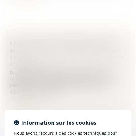
CARTE JUDICIAIRE : RÉIMPLANTATION DE 3
TGI
Collectivités
/
Services publics
/
Service public / Délégation
de service public
Des tribunaux de grande instance (TGI) vont être
réimplantés à Saint-Gaudens (Haute-Garonne), Saumur
(Maine-et-Loire) et Tulle (Corrèze), dans le cadre
d'ajustements de la réfor...
Lire la suite
Information sur les cookies
Nous avons recours à des cookies techniques pour