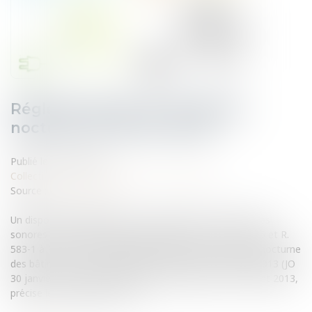
Réglementation de l'éclairage
nocturne et rôle du maire
Publié le :
01/07/2013
Collectivités
/
Environnement
/
Environnement
Source :
www.eurojuris.fr
Un dispositif de prévention et de limitation des nuisances
sonores a été institué par les articles L. 583-1 à L. 583-5 et R.
583-1 à R. 583-7 du Code de l'Environnement.Eclairage nocturne
des bâtiments non résidentielsUn arrêté du 25 janvier 2013 (JO
30 janvier 2013, page 1810), entré en vigueur le 1er juillet 2013,
précise les modalités de fonc...