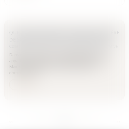
QUELLES OBLIGATIONS DU MAIRE EN MATIÈRE
DE SIGNALISATION SUR LES PISTES DE SKI?
Collectivités
/
Contentieux
/
Responsabilité administrative
Dans un Arrêt récent, le Conseil d'Etat précise qu'il
appartient à l'exploitant du domaine skiable, et non au
Maire, de signaler sur le terrain les limites de ce
domaine.Par ail...
Lire la suite
...
...
<<
<
549
550
551
552
553
554
555
>
>>