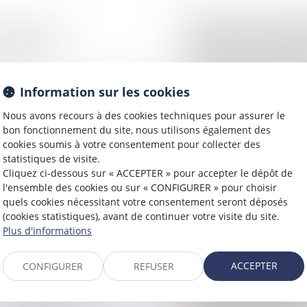
NTI PAR UN
INDEMNITÉ D'IMM
COUR DE
DÉLAI DE PRESCRI
Particuliers
/
Patrimoi
Le 8 septembre 2015, 
Information sur les cookies
conclue sous la condit
larifier la question de
Nous avons recours à des cookies techniques pour assurer le
tard le 7 novembre 2015.
quidation. Elle juge
bon fonctionnement du site, nous utilisons également des
cookies soumis à votre consentement pour collecter des
statistiques de visite.
Lire la suite
Cliquez ci-dessous sur « ACCEPTER » pour accepter le dépôt de
l'ensemble des cookies ou sur « CONFIGURER » pour choisir
quels cookies nécessitant votre consentement seront déposés
(cookies statistiques), avant de continuer votre visite du site.
Plus d'informations
ACCEPTER
CONFIGURER
REFUSER
 CHANGEMENTS
ACTION EN PAIEM
Entreprises
/
Gestion d