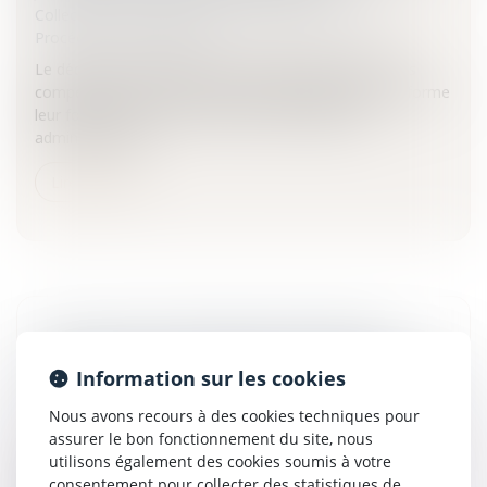
Collectivités
/
Contentieux
/
Tribunal administratif/
Procédure administrative
Le décret du 22 février 2010 modifie la répartition des
compétences entre juridictions administratives et réforme
leur fonctionnement.La réforme des juridictions
administratives...
Lire la suite
CRÉATION D'UN RÉGIME MATRIMONIAL
COMMUN ENTRE LA FRANCE ET L'ALLEMAGNE
Information sur les cookies
Particuliers
/
Famille
/
Mariage / PACS / Concubinage / Vie
Nous avons recours à des cookies techniques pour
civile
assurer le bon fonctionnement du site, nous
La France a signé avec l'Allemagne un accord instituant un
utilisons également des cookies soumis à votre
régime matrimonial optionnel de la participation aux
consentement pour collecter des statistiques de