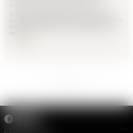
Entreprises
/
Finances
/
Banque et finance
Un projet de loi pragmatique luttant avec véhémence
contre la spéculation boursière est actuellement soumis à
l'examen des députés. Le projet instille transparence et
régulation...
Lire la suite
...
...
<<
<
576
577
578
579
580
581
582
>
>>