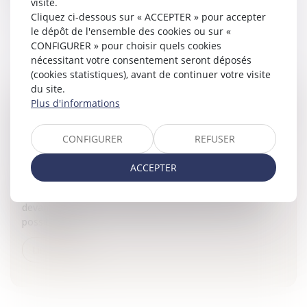
visite.
Lire la suite
Cliquez ci-dessous sur « ACCEPTER » pour accepter
le dépôt de l'ensemble des cookies ou sur «
CONFIGURER » pour choisir quels cookies
nécessitant votre consentement seront déposés
(cookies statistiques), avant de continuer votre visite
du site.
Plus d'informations
COMPTE-RENDU DE LA TABLE RONDE "APAISER
POUR GAGNER", CONGRÈS EUROJURIS DE
CONFIGURER
REFUSER
STRASBOURG
Entreprises
/
Contentieux
/
Justice commerciale
ACCEPTER
Afin de conserver des relations commerciales avec son
adversaire qui auraient été compromises avec le litige
devant le prétoire, la médiation s'avère être un choix
possible. Un...
Lire la suite