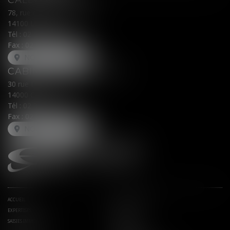
CALEX AVOCATS
78, rue du Général Leclerc
14100 LISIEUX
Tél :
02 31 62 00 45
Fax : 02 31 31 05 54
NOUS LOCALISER
CABINET SECONDAIRE
30 rue Fred Scamaroni
14000 CAEN
Tél :
02 31 71 32 32
Fax : 02 31 71 32 30
NOUS LOCALISER
ACCUEIL
AVOCATS ASSOCIÉS
EXPERTISES
ACTUS
SAISIES IMMOBILIÈRES
EUROJURIS