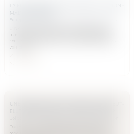
LA FIN DE NON RECEVOIR OPPOSÉE À L'IPHONE
MADE IN BRAZILIA
Entreprises
/
Marketing et ventes
/
Marques et brevets
L'INPI brésilien vient de rejeter l'enregistrement de la
marque phare d'Apple: l'iPhone. Un manque à gagner
certain pour le géant à la pomme.L'appel pour Apple : la
voie choisie...
Lire la suite
UNE SEM EN COURS DE CONSTRUCTION PEUT-
ELLE CANDIDATER À UN CONTRAT PUBLIC?
Collectivités
/
Marchés publics
/
Procédure de passation
Oui mais ...Les sociétés d'économie mixte sont un bon
modus vivendi entre intérêt général et souplesse.