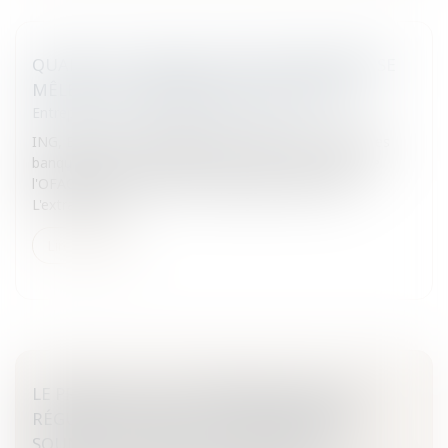
QUAND LES TRANSACTIONS FINANCIÈRES SE
MÊLENT AUX EMBARGOS ETATS-UNIENS
Entreprises
/
Finances
/
Banque et finance
ING, Barclays, JP Morgan Chase: la liste est longue des
banques qui ont fait l'objet de sanctions de la part de
l'OFAC pour avoir violé des embargos américains.
L'extraterritori...
Lire la suite
LE PROJET DE LOI DE SÉPARATION ET DE
RÉGULATION DES ACTIVITÉS BANCAIRES
SOUMIS À LA SAGACITÉ DES DÉPUTÉS