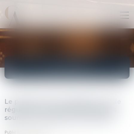
ACTUALITÉS
Le projet de loi de séparation et de
régulation des activités bancaires
soumis à la sagacité des députés
Publié le :
12/02/2013