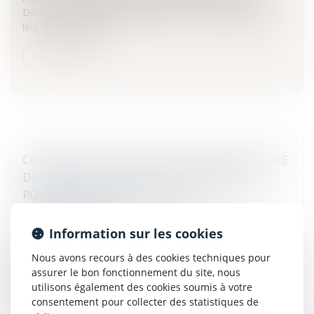
Détenues majoritairement par des personnes publiques
leur constitution do...
Lire la suite
COMMERCIAL : PAS DE COMPENSATION ENTRE
DES FACTURES IMPAYÉES ET L'INDEMNITÉ
POUR RUPTURE DE RELATIONS
COMMERCIALES
Entreprises
/
Finances
/
Banque et finance
Information sur les cookies
Dans quelles conditions une compensation de créances
Nous avons recours à des cookies techniques pour
peut-elle intervenir lors de ruptures des relations
assurer le bon fonctionnement du site, nous
commerciales? La Cour de cassation développe ici une
utilisons également des cookies soumis à votre
interprétation stri...
consentement pour collecter des statistiques de