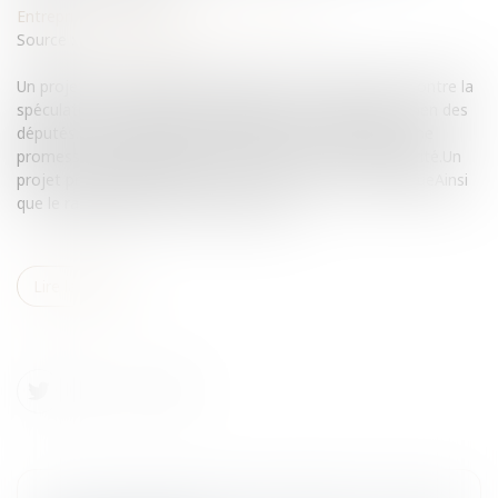
Entreprises
/
Finances
/
Banque et finance
Source :
www.eurojuris.fr
Un projet de loi pragmatique luttant avec véhémence contre la
spéculation boursière est actuellement soumis à l'examen des
députés. Le projet instille transparence et régulation, une
promesse de campagne qui se concrétise pour la majorité.Un
projet pragmatique pour lutter contre la crise systémiqueAinsi
que le rappelait à juste titre l'ancienne...
Lire la suite