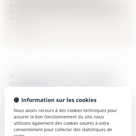
d'exécutionA. Le titre exécutoireLa Cour de cassation a eu
l’occasion de rappeler que constitue un titre exécutoire :-
Les ti...
Lire la suite
RÈGLEMENT CONCERNANT L’INFORMATION
DES CONSOMMATEURS SUR LES DENRÉES
ALIMENTAIRES
Particuliers
/
Consommation
/
Agroalimentaire
Information sur les cookies
Le règlement 1169/2011/UE concernant l’information des
Nous avons recours à des cookies techniques pour
consommateurs sur les denrées alimentaires, a été publié,
assurer le bon fonctionnement du site, nous
le 22 novembre dernier, au Journal officiel de l’Union
utilisons également des cookies soumis à votre
européenn...
consentement pour collecter des statistiques de
visite.