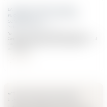
L’ATTRIBUTION FORCÉE D’UN BIEN
PERSONNEL À TITRE DE PRESTATION
COMPENSATOIRE
Particuliers
/
Famille
/
Divorces
Rendue le 13 juillet 2011, une décision du Conseil
Constitutionnel vient d’altérer et tempérer le régime légal
d’attribution forcée d’un bien à titre de prestation
compensatoire...
Lire la suite
ACTUALITÉS EN VOIES D'EXÉCUTION
Entreprises
/
Contentieux
/
Voies d'exécution
I. Les conditions préalables à l'exercice des voies