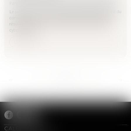
Particuliers
/
Consommation
/
Informatique et Internet
Le professionnel est responsable de plein droit à l'égard du
consommateur de la bonne exécution des obligations
résultant du contrat conclu à distance.Protection du
cyberconsomm...
Lire la suite
...
...
<<
<
672
673
674
675
676
677
678
>
>>
CALEX AVOCATS