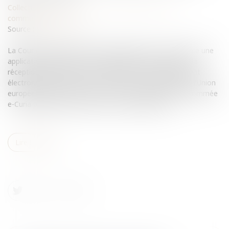
Collectivités
/
International
/
Droit Européen / Droit
communautaire
Source :
www.eurojuris.fr
La Cour de justice de l'Union européenne a mis en service une
application dénommée e-Curia permettant le dépôt et la
réception des pièces de procédure par voie exclusivement
électronique.La CJUE lance e-CuriaLa Cour de justice de l'Union
européenne (CJUE) a mis en service une application dénommée
e-Curia permettant le dépôt et la réception des p...
Lire la suite