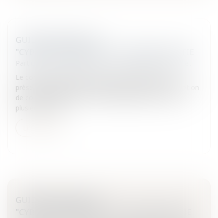
GUIDE JURIDIQUE DU
"CYBERCONSOMMATEUR": PREMIÈRE PARTIE
Particuliers
/
Consommation
/
Informatique et Internet
Le contrat à distance est un contrat conclu sans la
présence physique simultanée des deux parties. La notion
de contrat conclu par « voie électronique » recouvre
plusieurs accep...
Lire la suite
GUIDE JURIDIQUE DU
"CYBERCONSOMMATEUR": SECONDE PARTIE