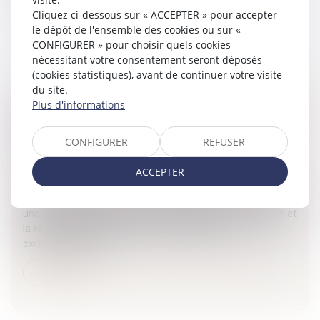
Lire la suite
Cliquez ci-dessous sur « ACCEPTER » pour accepter
le dépôt de l'ensemble des cookies ou sur «
CONFIGURER » pour choisir quels cookies
nécessitant votre consentement seront déposés
(cookies statistiques), avant de continuer votre visite
du site.
Plus d'informations
PROCÉDURE DEVANT LA CJUE: DÉPÔT ET
RÉCEPTION DES PIÈCES DE PROCÉDURE PAR
CONFIGURER
REFUSER
VOIE ÉLECTRONIQUE AVEC E-CURIA
Collectivités
/
International
/
Droit Européen / Droit
ACCEPTER
communautaire
La Cour de justice de l'Union européenne a mis en service
une application dénommée e-Curia permettant le dépôt et
la réception des pièces de procédure par voie
exclusivement éle...
Lire la suite