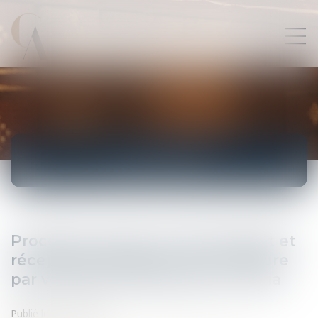
ACTUALITÉS
Procédure devant la CJUE: dépôt et
réception des pièces de procédure
par voie électronique avec e-Curia
Publié le :
25/11/2011