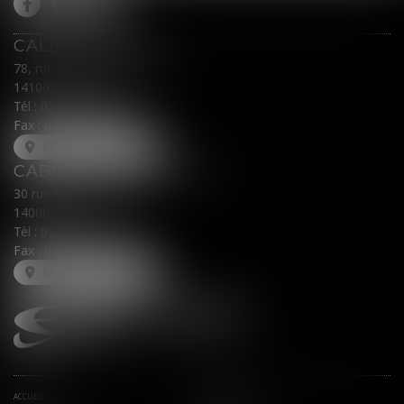
CALEX AVOCATS
78, rue du Général Leclerc
14100 LISIEUX
Tél :
02 31 62 00 45
Fax : 02 31 31 05 54
NOUS LOCALISER
CABINET SECONDAIRE
30 rue Fred Scamaroni
14000 CAEN
Tél :
02 31 71 32 32
Fax : 02 31 71 32 30
NOUS LOCALISER
ACCUEIL
AVOCATS ASSOCIÉS