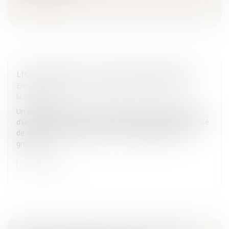
LICENCIEMENT D'UNE SALARIÉE ENCEINTE
Entreprises
/
Ressources humaines
/
Discipline et
licenciement
Un employeur ne peut pas rompre le contrat de travail
d'une salariée enceinte, sauf s'il justifie d'une impossibilité
de maintenir le contrat pour un motif étranger à la
grosses...
Lire la suite