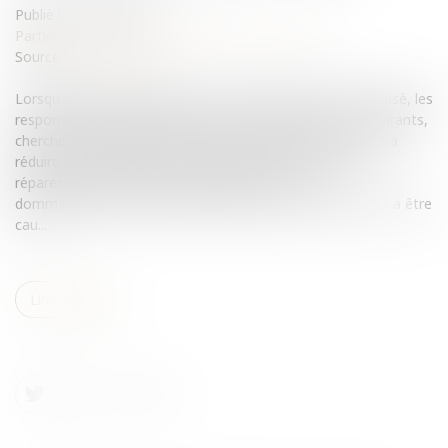
Publié le :
24/02/2010
Particuliers
/
Patrimoine
/
Immobilier / Logement
Source :
www.eurojuris.fr
Lorsqu'un dommage de nature matérielle vient à être causé, les
responsables de ce dommage, et le cas échéant, leurs garants,
cherchent invariablement à en minimiser l'importance, et à
réduire le montant de l'indemnité financière censée le
réparer.Bien immobilier et indemnisation d'un
dommageLorsqu'un dommage de nature matérielle vient à être
cau...
Lire la suite