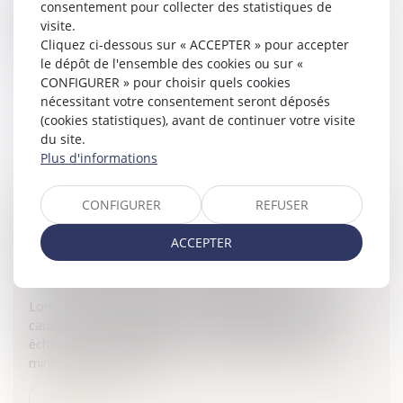
régime matrimonial optionnel de la participation aux
consentement pour collecter des statistiques de
acquêts et créant un droit commun à la France et à
visite.
l'Allemagne.Ré...
Cliquez ci-dessous sur « ACCEPTER » pour accepter
le dépôt de l'ensemble des cookies ou sur «
Lire la suite
CONFIGURER » pour choisir quels cookies
nécessitant votre consentement seront déposés
(cookies statistiques), avant de continuer votre visite
du site.
Plus d'informations
CONFIGURER
REFUSER
LE PROBLÈME DE L'APPLICATION D'UN
COEFFICIENT DE VÉTUSTÉ DANS
ACCEPTER
L'INDEMNISATION D'UN DOMMAGE
Particuliers
/
Patrimoine
/
Immobilier / Logement
Lorsqu'un dommage de nature matérielle vient à être
causé, les responsables de ce dommage, et le cas
échéant, leurs garants, cherchent invariablement à en
minimiser l'importance...
Lire la suite