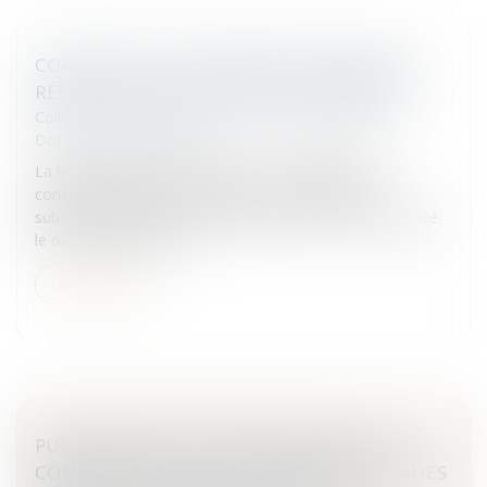
CONTENU DE LA DÉLIBÉRATION PORTANT
RÉVISION D'UN PLAN LOCAL D'URBANISME
Collectivités
/
Urbanisme
/
Permis de construire/
Documents d'urbanisme
La haute juridiction précise que cette délibération
constitue, dans ces deux volets, une formalité
substantielle dont la méconnaissance entache d'illégalité
le document d'urbani...
Lire la suite
PUBLICATION DU DÉCRET RELATIF AUX
COMPÉTENCES ET AU FONCTIONNEMENT DES