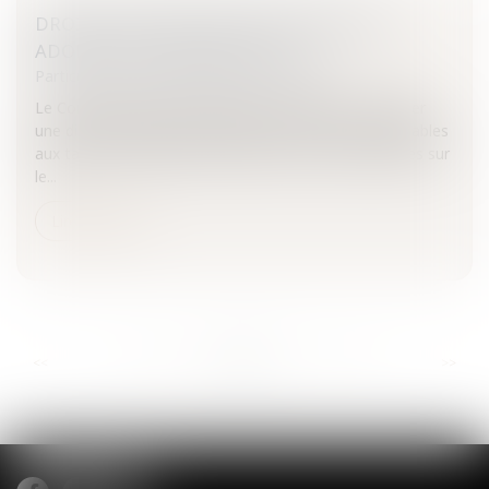
DROITS D'ACCISES SUR LES CIGARETTES:
ADOPTION D'UNE DIRECTIVE
Particuliers
/
Consommation
/
Distribution
Le Conseil de l’Union européenne a adopté le 16 février
une directive relative à la structure et aux taux applicables
aux tabacs manufacturés.Réforme des droits d'accises sur
le...
Lire la suite
...
...
<<
<
787
788
789
790
791
792
793
>
>>