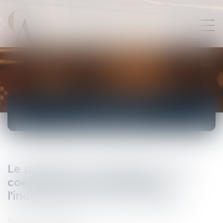
ACTUALITÉS
Le problème de l'application d'un
coefficient de vétusté dans
l'indemnisation d'un dommage
Auteur : SCP FORTUNET & Associés