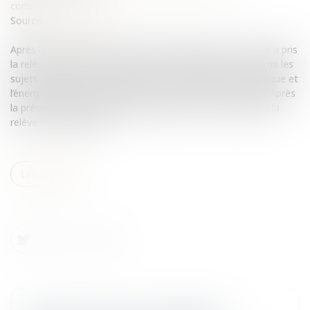
communautaire
Source :
www.eurojuris.fr
Après la présidence dynamique de l’Allemagne, le Portugal a pris
la relève le 1ier juillet, pour le second semestre 2007. Parmi les
sujets qui figurent au programme : le changement climatique et
l’énergie.Préparer la Conférence des Nations Unies de BaliAprès
la présidence dynamique de l’Allemagne, le Portugal a pris la
relève le 1ier juillet, po...
Lire la suite