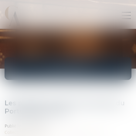
ACTUALITÉS
Les priorités environnementales du
Portugal pour l'UE
Publié le :
18/07/2007
Collectivités
/
International
/
Droit Européen / Droit