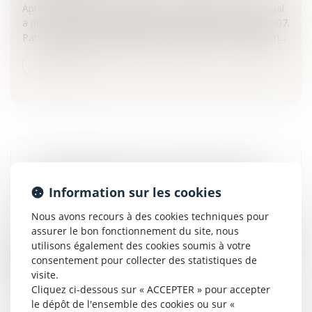
Après la présidence dynamique de l’Allemagne, le Portugal
a pris la relève le 1ier juillet, pour le second semestre 2007.
Parmi les sujets qui figurent au programme : le changem...
Lire la suite
LES PREMIERS ARTICLES DU PROJET DE LOI
SUR LE SERVICE MINIMUM SONT ADOPTÉS
Information sur les cookies
Collectivités
/
Services publics
/
Fonction publique /
Nous avons recours à des cookies techniques pour
Personnel administratif
assurer le bon fonctionnement du site, nous
Dans la soirée de mercredi, le Sénat a adopté les premiers
utilisons également des cookies soumis à votre
articles du projet de loi sur l'instauration d'un service
consentement pour collecter des statistiques de
minimum dans les transports.Vers une généralisation du
visite.
servi...
Cliquez ci-dessous sur « ACCEPTER » pour accepter
le dépôt de l'ensemble des cookies ou sur «
Lire la suite