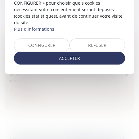
CONFIGURER » pour choisir quels cookies
nécessitant votre consentement seront déposés
(cookies statistiques), avant de continuer votre visite
du site.
Plus d'informations
L'ABANDON DE POSTE
CONFIGURER
REFUSER
Particuliers
/
Emploi
/
Contrat de travail
ACCEPTER
Dans certaines situations, telles que l’abandon de poste
de la part du salarié, l'employeur considère souvent le
salarié comme démissionnaire.Est-il considéré comme une
démissio...
Lire la suite