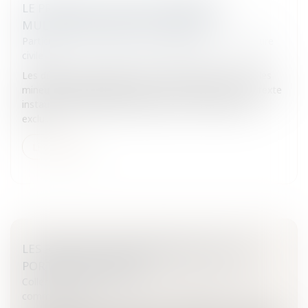
LE PROJET DE LOI SUR LES MINEURS
MULTIRÉCIDIVISTES EST ADOPTÉ
Particuliers
/
Civil / Pénal
/
Procédure pénale / Procédure
civile
Les députés ont adopté mercredi le projet de loi sur les
mineurs multirécidivistes, par 144 voix contre 93. Ce texte
instaure des peines minimales pour les récidivistes et
exclu...
Lire la suite
LES PRIORITÉS ENVIRONNEMENTALES DU
PORTUGAL POUR L'UE
Collectivités
/
International
/
Droit Européen / Droit
communautaire