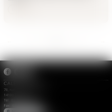
Lire la suite
...
...
<<
<
970
971
972
973
974
975
976
>
>>
CALEX AVOCATS
78, rue du Général Leclerc
14100 LISIEUX
Tél :
02 31 62 00 45
Fax : 02 31 31 05 54
NOUS LOCALISER