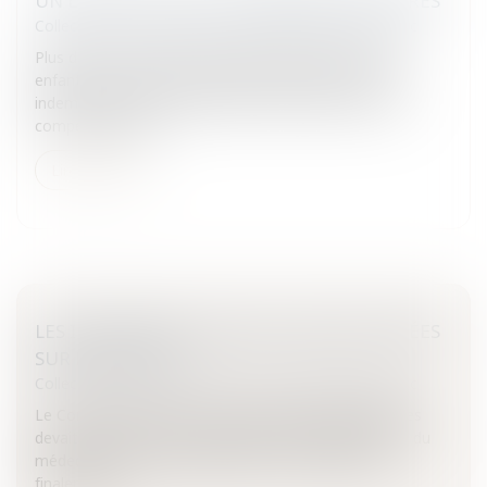
UN ESPOIR POUR LES INFIRMIÈRES BULGARES
Collectivités
/
International
/
Droit international public
Plus de la moitié des 426 familles libyennes dont les
enfants ont été infectés par le virus du sida ont été
indemnisées.Plus de 400 millions de dollars versés en
compensationPlu...
Lire la suite
LES INFIRMIÈRES BULGARES : BIENTÔT FIXÉES
SUR LEUR SORT ?
Collectivités
/
International
/
Droit international public
Le Conseil supérieur des instances judiciaires libyennes
devait se saisir ce matin de l’affaire des infirmières et du
médecin bulgares condamnés à mort. L’audience a
finalement...