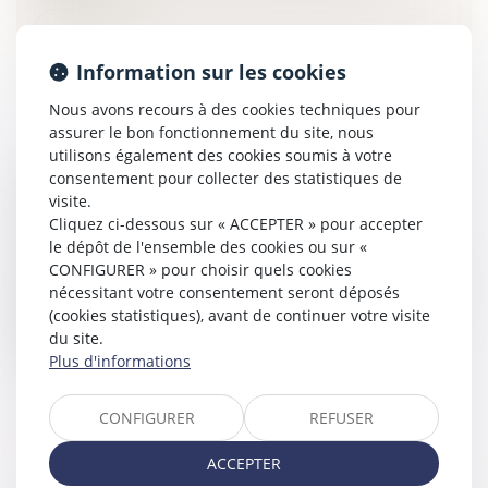
Lire la suite
Information sur les cookies
Nous avons recours à des cookies techniques pour
assurer le bon fonctionnement du site, nous
utilisons également des cookies soumis à votre
consentement pour collecter des statistiques de
PETIT MODE D'EMPLOI DE LA SAISIE-
visite.
CONSERVATOIRE
Cliquez ci-dessous sur « ACCEPTER » pour accepter
Entreprises
/
Contentieux
/
Voies d'exécution
le dépôt de l'ensemble des cookies ou sur «
CONFIGURER » pour choisir quels cookies
Un arrêt rendu par la Chambre Commerciale de la Cour de
nécessitant votre consentement seront déposés
Cassation le 4 mars 2014 est pour nous l'occasion de
(cookies statistiques), avant de continuer votre visite
rappeler ici brièvement les conditions pour pratiquer une
du site.
saisie con...
Plus d'informations
Lire la suite
CONFIGURER
REFUSER
ACCEPTER