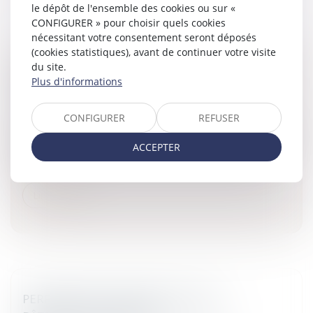
le dépôt de l'ensemble des cookies ou sur «
CONFIGURER » pour choisir quels cookies
nécessitant votre consentement seront déposés
(cookies statistiques), avant de continuer votre visite
du site.
CLAUSES ABUSIVES ET COMPTES BANCAIRES
Plus d'informations
JOINTS
Particuliers
/
Consommation
/
Contrats de vente / Prêts
CONFIGURER
REFUSER
La Loi de Modernisation de l’Economie, du 4 août 2008,
modifie le régime des clauses abusives et règlemente celui
ACCEPTER
de la résiliation des comptes bancaires joints.Droit de la
cons...
Lire la suite
PERFORMANCE ÉNERGÉTIQUE DES