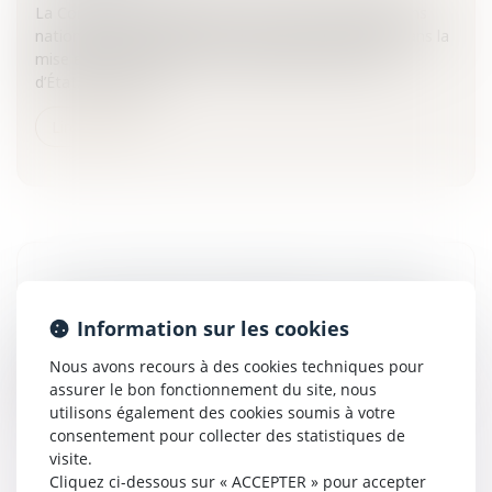
La Commission européenne estime que les juridictions
nationales pourraient jouer un rôle très important dans la
mise en œuvre du droit communautaire des aides
d’État.Les aides d...
Lire la suite
LA LOI EN FAVEUR DES REVENUS DU TRAVAIL
Entreprises
/
Ressources humaines
/
Salaires et avantages
Information sur les cookies
Xavier Bertrand, ministre du travail, des relations sociales,
Nous avons recours à des cookies techniques pour
de la famille et de la solidarité présente cette semaine à
assurer le bon fonctionnement du site, nous
l’Assemblée Nationale le projet de loi en faveur des rev...
utilisons également des cookies soumis à votre
consentement pour collecter des statistiques de
Lire la suite
visite.
Cliquez ci-dessous sur « ACCEPTER » pour accepter