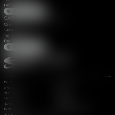
Fax : 02 31 31 05 54
NOUS LOCALISER
CABINET SECONDAIRE
30 rue Fred Scamaroni
14000 CAEN
Tél :
02 31 71 32 32
Fax : 02 31 71 32 30
NOUS LOCALISER
ACCUEIL
AVOCATS ASSOCIÉS
EXPERTISES
ACTUS
SAISIES IMMOBILIÈRES
EUROJURIS
CONTACT
HONORAIRES
PLAN DU SITE
MENTIONS LÉGALES
POLITIQUE DE COOKIES
POLITIQUE DE CONFIDENTIALITÉ
ARTICLES