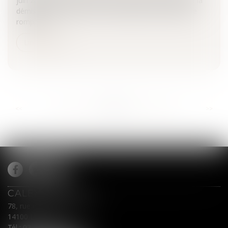
juin 2008 ajoute aux deux modes de rupture que sont la
démission du salarié ou son licenciement, la faculté de
rompre le...
Lire la suite
...
...
<<
<
884
885
886
887
888
889
890
>
>>
CALEX AVOCATS
78, rue du Général Leclerc
14100 LISIEUX
Tél :
02 31 62 00 45