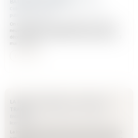
BÂTIMENTS À RÉNOVER
Collectivités
/
Urbanisme
/
Ouvrages et travaux
publics/Construction
On connaissait les règles concernant les constructions
neuves (Arrêté du 21 septembre 2007 au J.O. du 28
décembre 2007) et les bâtiments existants (Arrêté du 3
mai 2007 au J.O....
Lire la suite
LA RUPTURE AMIABLE DU CONTRAT DE
TRAVAIL
Entreprises
/
Ressources humaines
/
Discipline et
licenciement
La loi portant modernisation du marché du travail du 25