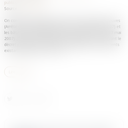
publics/Construction
Source :
www.eurojuris.fr
On connaissait les règles concernant les constructions neuves
(Arrêté du 21 septembre 2007 au J.O. du 28 décembre 2007) et
les bâtiments existants (Arrêté du 3 mai 2007 au J.O. du 17 mai
2007)...;Travaux de rénovation d'un bâtiment...le tout suivant le
décret portant sur la performance énergétique des bâtiments
existants publié au J.O. le 21 mar...
Lire la suite