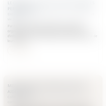
LE CRÉDIT ET LA PROTECTION DES DONNÉES
PERSONNELLES
Entreprises
/
Gestion de l'entreprise
/
Communication et
vie sociale
Par nécessité légale ou technique, les banques et
organismes de crédit disposent d’un certain nombre
d’informations sur la situation personnelle et financière de
leurs clients.L...
Lire la suite
MISE EN OEUVRE COMMUNAUTAIRE DES
AIDES D’ÉTAT
Collectivités
/
International
/
Droit Européen / Droit
communautaire