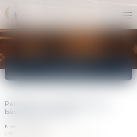
ACTUALITÉS
Performance énergétique des
bâtiments à rénover
Publié le :
24/09/2008
Collectivités
/
Urbanisme
/
Ouvrages et travaux