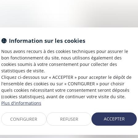
S ÉTRANGERS
LES TRAVAUX PAR 
Particuliers
/
Patrimoi
Droit communautaire
Le locataire est tenu 
également des équipem
de la loi relative à
Information sur les cookies
travaux peut effectuer 
élivrance de la carte
Nous avons recours à des cookies techniques pour assurer le
bon fonctionnement du site, nous utilisons également des
cookies soumis à votre consentement pour collecter des
Lire la suite
statistiques de visite.
Cliquez ci-dessous sur « ACCEPTER » pour accepter le dépôt de
l'ensemble des cookies ou sur « CONFIGURER » pour choisir
quels cookies nécessitant votre consentement seront déposés
(cookies statistiques), avant de continuer votre visite du site.
Plus d'informations
INS DE CAMPING
OBLIGATIONS DE L
ACCEPTER
CONFIGURER
REFUSER
PRÉVENTION DES R
nt
Entreprises
/
Gestion d