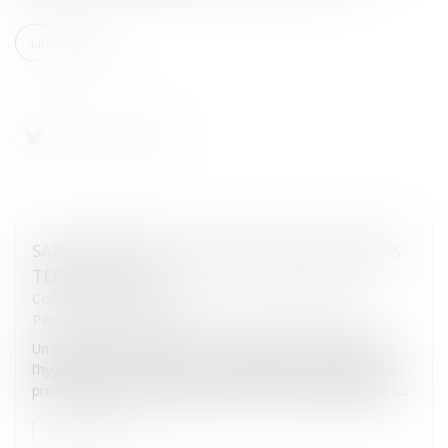
Lire la suite
SANTÉ ET SÉCURITÉ AU TRAVAIL DES AGENTS
TERRITORIAUX
Collectivités
/
Services publics
/
Fonction publique /
Personnel administratif
Un décret du 3 février 2012, modifiant le décret relatif à
l’hygiène et à la sécurité du travail ainsi qu’à la médecine
professionnelle et préventive dans la fonction publique t...
Lire la suite