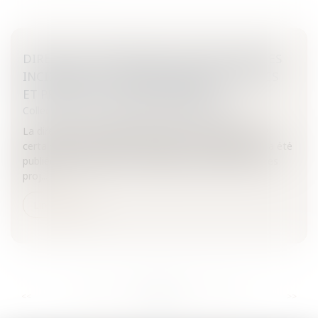
DIRECTIVE CONCERNANT L’ÉVALUATION DES
INCIDENCES DE CERTAINS PROJETS PUBLICS
ET PRIVÉS SUR L’ENVIRONNEMENT
Collectivités
/
Environnement
/
Environnement
La directive concernant l’évaluation des incidences de
certains projets publics et privés sur l’environnement a été
publiée le 28 janvier 2012.Evaluation des incidences des
proj...
Lire la suite
...
...
<<
<
659
660
661
662
663
664
665
>
>>