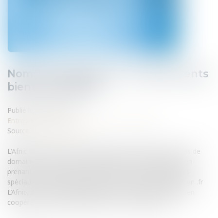
Noms de domaine en .fr: des accents
bientôt possibles
Publié le :
08/02/2012
Entreprises
/
Marketing et ventes
/
E-commerce
Source :
www.eurojuris.fr
L'Afnic vient d'annoncer que plusieurs extensions de noms de
domaine, dont le .fr, pourront bientôt être enregistrées en
prenant en compte les accents.Les accents et caractères
spéciaux vont être autorisés dans les noms de domaine en .fr
L’Afnic, Association française pour le nommage Internet en
coopération, a décidé de prendre en compte les acc...