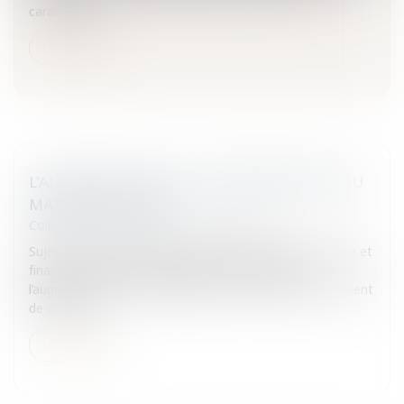
caractères...
Lire la suite
L'AUGMENTATION DE LA RÉMUNÉRATION DU
MAÎTRE D'OEUVRE
Collectivités
/
Marchés publics
/
Exécution
Sujet de discorde dans le cadre de l’exécution technique et
financière des marchés publics de construction,
l’augmentation de la rémunération du maître d’œuvre vient
de connaitr...
Lire la suite