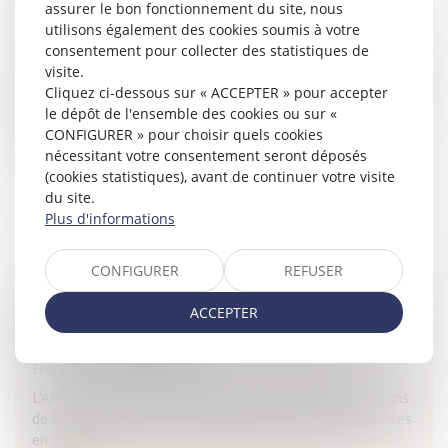
assurer le bon fonctionnement du site, nous
CLOUD?
utilisons également des cookies soumis à votre
Entreprises
/
Marketing et ventes
/
E-commerce
consentement pour collecter des statistiques de
Les données des utilisateurs légitimes de MegaUplaod
visite.
risquent d'être effacées. Panique pour ces utilisateurs mais
Cliquez ci-dessous sur « ACCEPTER » pour accepter
aussi inquiétude quant au modèle du cloud qui repose
le dépôt de l'ensemble des cookies ou sur «
largement...
CONFIGURER » pour choisir quels cookies
nécessitant votre consentement seront déposés
Lire la suite
(cookies statistiques), avant de continuer votre visite
du site.
Plus d'informations
CONFIGURER
REFUSER
ACCEPTER
NOMS DE DOMAINE EN .FR: DES ACCENTS
BIENTÔT POSSIBLES
Entreprises
/
Marketing et ventes
/
E-commerce
L'Afnic vient d'annoncer que plusieurs extensions de noms
de domaine, dont le .fr, pourront bientôt être enregistrées
en prenant en compte les accents.Les accents et