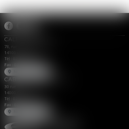
CALEX AVOCATS
78, rue du Général Leclerc
14100 LISIEUX
Tél :
02 31 62 00 45
Fax : 02 31 31 05 54
NOUS LOCALISER
CABINET SECONDAIRE
30 rue Fred Scamaroni
14000 CAEN
Tél :
02 31 71 32 32
Fax : 02 31 71 32 30
NOUS LOCALISER