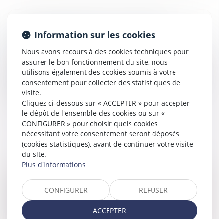
LOI ANTI-SQUATTEUR ET CONTRE LES
Information sur les cookies
MAUVAIS PAYEURS
Nous avons recours à des cookies techniques pour
Particuliers
/
Patrimoine
/
Immobilier / Logement
assurer le bon fonctionnement du site, nous
Entrée en vigueur depuis le 29 juillet 2023, la loi dite « anti-
utilisons également des cookies soumis à votre
squat » a pour objectif de mieux protéger le propriétaire
consentement pour collecter des statistiques de
d’un bien immobilier à l’encontre d’un squatteur ou d’u...
visite.
Cliquez ci-dessous sur « ACCEPTER » pour accepter
Lire la suite
le dépôt de l'ensemble des cookies ou sur «
CONFIGURER » pour choisir quels cookies
nécessitant votre consentement seront déposés
(cookies statistiques), avant de continuer votre visite
du site.
Plus d'informations
ACCÈS DE LA POLICE ET DE LA GENDARMERIE
CONFIGURER
REFUSER
AUX PARTIES COMMUNES DES IMMEUBLES :
CONFORMITÉ SOUS RÉSERVE
ACCEPTER
Particuliers
/
Patrimoine
/
Immobilier / Logement