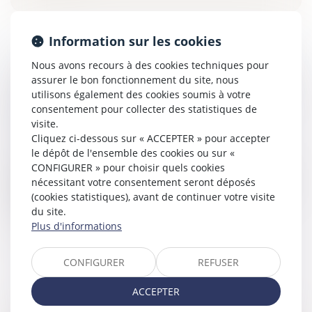
Information sur les cookies
Nous avons recours à des cookies techniques pour
LE MAÎTRE D'OUVRAGE NE PEUT RÉCLAMER
assurer le bon fonctionnement du site, nous
AU TITULAIRE DES SOMMES NON COMPRISES
utilisons également des cookies soumis à votre
consentement pour collecter des statistiques de
DANS LE DÉCOMPTE GÉNÉRAL
visite.
Collectivités
/
Marchés publics
/
Contestation et
Cliquez ci-dessous sur « ACCEPTER » pour accepter
contentieux
le dépôt de l'ensemble des cookies ou sur «
Dans un arrêté du 6 novembre 2013, le Conseil d'Etat
CONFIGURER » pour choisir quels cookies
rappelle le principe selon lequel l'ensemble des opérations
nécessitant votre consentement seront déposés
auxquelles donne lieu l'exécution d'un marché de travaux
(cookies statistiques), avant de continuer votre visite
publics...
du site.
Plus d'informations
Lire la suite
CONFIGURER
REFUSER
ACCEPTER