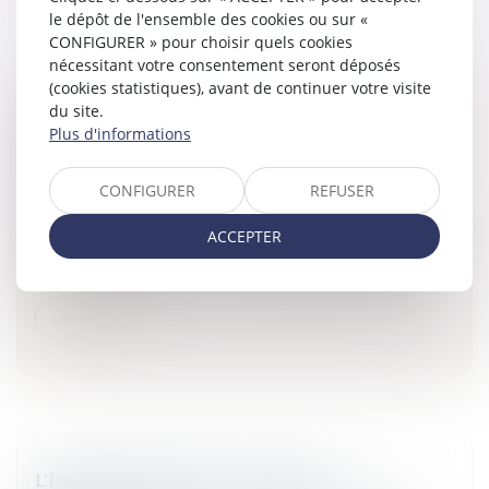
le dépôt de l'ensemble des cookies ou sur «
CONFIGURER » pour choisir quels cookies
nécessitant votre consentement seront déposés
(cookies statistiques), avant de continuer votre visite
du site.
ENTREPRENEUR INDIVIDUEL À
Plus d'informations
RESPONSABILITÉ LIMITÉE: ADOPTION DU
PROJET DE LOI
CONFIGURER
REFUSER
Entreprises
/
Vie de l'entreprise
/
Création de l'entreprise
L'assemblée nationale a adopté en première lecture le 17
ACCEPTER
février 2010 le projet de loi sur l'entrepreneur individuel à
responsabilité limitée.L'entreprise individuelle à respons...
Lire la suite
L'INDEMNISATION DU CANDIDAT