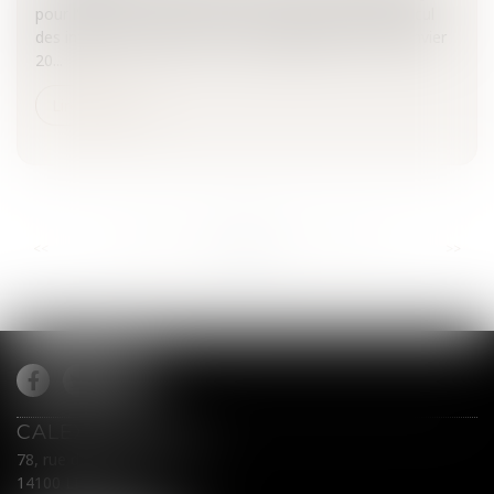
pour l'année 2010 à 0,65%, contre 3,79% en 2009.Calcul
des intérêts moratoires et taux applicables au 1er janvier
20...
Lire la suite
...
...
<<
<
788
789
790
791
792
793
794
>
>>
CALEX AVOCATS
78, rue du Général Leclerc
14100 LISIEUX