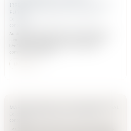
IRRÉGULIÈREMENT ÉVINCÉ D'UN MARCHÉ
PUBLIC
Collectivités
/
Marchés publics
/
Contestation et
contentieux
Au-delà de la contestation du contrat en lui-même, le
candidat irrégulièrement évincé d'un marché public
bénéficie de la possibilité de voir reconnaître le
comportement fautif d...
Lire la suite
MARCHÉS PUBLICS ET TAUX D'INTÉRÊT LÉGAL
Collectivités
/
Marchés publics
/
Contestation et
contentieux
Le décret du 10 février 2010 fixe le taux de l'intérêt légal