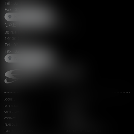
Tél :
02 31 62 00 45
Fax : 02 31 31 05 54
NOUS LOCALISER
CABINET SECONDAIRE
30 rue Fred Scamaroni
14000 CAEN
Tél :
02 31 71 32 32
Fax : 02 31 71 32 30
NOUS LOCALISER
ACCUEIL
AVOCATS ASSOCIÉS
EXPERTISES
ACTUS
SAISIES IMMOBILIÈRES
EUROJURIS
CONTACT
HONORAIRES
PLAN DU SITE
MENTIONS LÉGALES
POLITIQUE DE COOKIES
POLITIQUE DE CONFIDENTIALITÉ