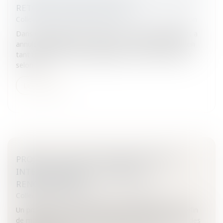
RETOUR AU SEUIL DES 4000
Collectivités
/
Marchés publics
/
Procédure de passation
Dans une décision du 10 février 2010, le Conseil d'Etat a
annulé partiellement le décret du 19 décembre 2008 en
tant qu'il relève le seuil applicable aux marchés passés
selon la...
Lire la suite
PROJET DE LOI ENE: CRÉATION DUN PLU
INTERCOMMUNAL ET ÉNERGIES
RENOUVELABLES
Collectivités
/
Environnement
/
Environnement
Un projet de loi sera soumis à l’assemblée nationale afin
de modifier le droit de l’urbanisme en tenant compte des