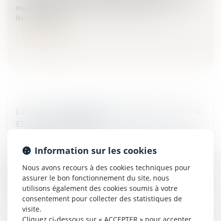
nouvelles prescriptions en matière de droit de
l’environnement...
Lire la suite
L'ACTE CONTRESIGNÉ PAR UN AVOCAT, QU'EN
EST-IL EXACTEMENT ?
Particuliers
/
Civil / Pénal
/
Procédure pénale / Procédure
civile
Information sur les cookies
En contresignant un acte sous seing privé, l'avocat atteste
Nous avons recours à des cookies techniques pour
avoir pleinement éclairé la ou les parties qu'il conseille sur
assurer le bon fonctionnement du site, nous
les conséquences juridiques de cet acte.La valeur de l...
utilisons également des cookies soumis à votre
consentement pour collecter des statistiques de
Lire la suite
visite.
Cliquez ci-dessous sur « ACCEPTER » pour accepter