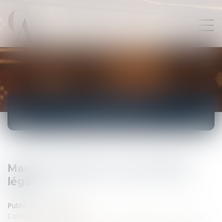
ACTUALITÉS
Marchés publics et taux d'intérêt
légal
Publié le :
17/02/2010
Collectivités
/
Marchés publics
/
Contestation et contentieux