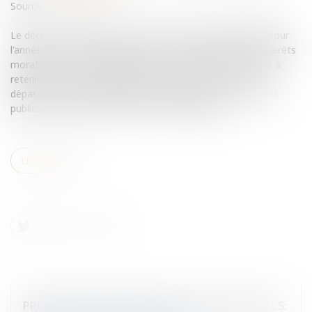
Source :
www.eurojuris.fr
Le décret du 10 février 2010 fixe le taux de l'intérêt légal pour
l'année 2010 à 0,65%, contre 3,79% en 2009.Calcul des intérêts
moratoires et taux applicables au 1er janvier 2010Le taux à
retenir pour le calcul des intérêts moratoires, en cas de
dépassement du délai maximum de paiement des marchés
publics, ou lorsque le marché ne mentionne pas...
Lire la suite
PROCÉDURE ADAPTÉE DES MARCHÉS PUBLICS: