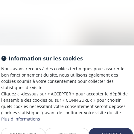
SATION EN CAS DE
ACCIDENT DE LA VI
DÉPEND DES TERM
DU MÉDECIN. QUE 
Information sur les cookies
Particuliers
/
Patrimoi
 les modalités de ses
ux à même d'interpréter
Afin de se prémunir co
Nous avons recours à des cookies techniques pour assurer le
bon fonctionnement du site, nous utilisons également des
quotidien, de nombreu
cookies soumis à votre consentement pour collecter des
accident de la vie (ég
statistiques de visite.
Cliquez ci-dessous sur « ACCEPTER » pour accepter le dépôt de
Lire la suite
l'ensemble des cookies ou sur « CONFIGURER » pour choisir
quels cookies nécessitant votre consentement seront déposés
(cookies statistiques), avant de continuer votre visite du site.
Plus d'informations