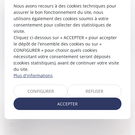
Nous avons recours à des cookies techniques pour
MARCHÉS PUBLICS: MODIFICATION DES
assurer le bon fonctionnement du site, nous
DISPOSITIONS DU CAHIER DES CLAUSES
utilisons également des cookies soumis à votre
TECHNIQUES GÉNÉRALES (CCTG)
consentement pour collecter des statistiques de
visite.
Collectivités
/
Marchés publics
/
Procédure de passation
Cliquez ci-dessous sur « ACCEPTER » pour accepter
Un arrêté du 30 mai modifie à compter du 1er juillet 2012
le dépôt de l'ensemble des cookies ou sur «
les dispositions du cahier des clauses techniques générales
CONFIGURER » pour choisir quels cookies
(CCTG) applicables aux marchés publics de travaux.Le
nécessitant votre consentement seront déposés
cahier...
(cookies statistiques), avant de continuer votre visite
du site.
Lire la suite
Plus d'informations
CONFIGURER
REFUSER
ACCEPTER
HABILITATION DU MAIRE À SIGNER UN
CONTRAT
Collectivités
/
Contentieux
/
Responsabilité civile et pénale