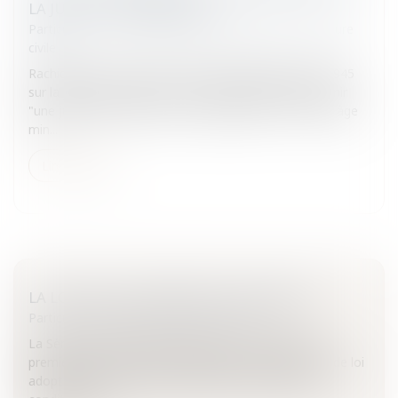
LA JUSTICE DES MINEURS
Particuliers
/
Civil / Pénal
/
Procédure pénale / Procédure
civile
Rachida Dati a lancé la réforme de l’ordonnance de 1945
sur la justice des mineurs. La réforme viserait à obtenir
"une justice plus réactive et plus adaptée", à fixer un âge
min...
Lire la suite
LA LOI SUR LA JOURNÉE DE SOLIDARITÉ
Particuliers
/
Emploi
/
Contrat de travail
La Sénat a adopté définitivement le 8 avril 2008 en
première lecture et sans modification la proposition de loi
adoptée par l'Assemblée nationale qui assouplit les