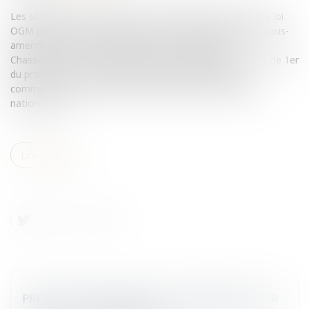
Les sénateurs ont adopté en seconde lecture le projet de loi
OGM présenté par le gouvernement, acceptant ainsi le "sous-
amendement" limitant la portée de l'amendement
Chassaigne.Sort de l'amendement ChassaigneC'est à l'article 1er
du projet de loi que figure l'amendement du député
communiste André Chassaigne, adopté par l'Assemblée
nationale, pr...
Lire la suite
PROJET DE RÉFORME DE L'ORDONNANCE SUR