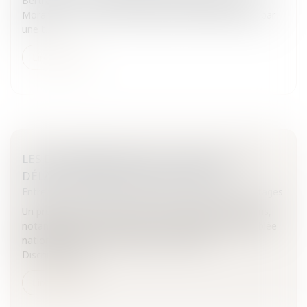
Bertrand et la secrétaire d'Etat à la famille Nadine
Morano, la Charte de la parentalité a déjà été signée par
une t...
Lire la suite
LES DISCRIMINATIONS AU TRAVAIL, ET LE
DÉLAI DE PRESCRIPTION POUR AGIR
Entreprises
/
Ressources humaines
/
Salaires et avantages
Un projet de loi pour la lutter contre les discriminations,
notamment en droit social, a été adopté par l’Assemblée
nationale, le 25 mars 2008.Droit du travail -
Discriminations...
Lire la suite