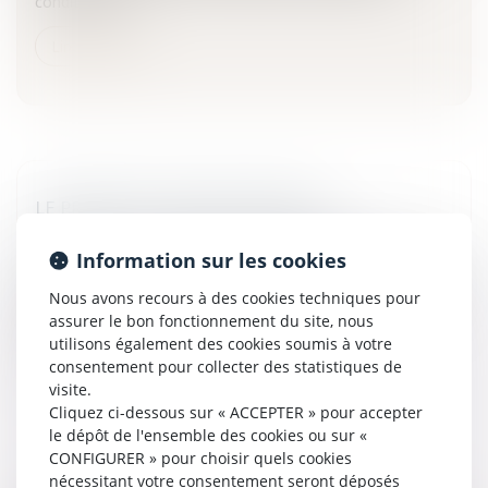
conditions de...
Lire la suite
LE PROJET DE LOI SUR LES OGM
Particuliers
/
Consommation
/
Agroalimentaire
Information sur les cookies
Les sénateurs ont adopté en seconde lecture le projet de
loi OGM présenté par le gouvernement, acceptant ainsi le
Nous avons recours à des cookies techniques pour
"sous-amendement" limitant la portée de l'amendement
assurer le bon fonctionnement du site, nous
Chassaigne...
utilisons également des cookies soumis à votre
consentement pour collecter des statistiques de
Lire la suite
visite.
Cliquez ci-dessous sur « ACCEPTER » pour accepter
le dépôt de l'ensemble des cookies ou sur «
CONFIGURER » pour choisir quels cookies
nécessitant votre consentement seront déposés