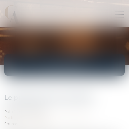
ACTUALITÉS
Le projet de loi sur les OGM
Publié le :
17/04/2008
Particuliers
/
Consommation
/
Agroalimentaire
Source :
www.eurojuris.fr