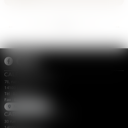
...
...
<<
<
906
907
908
909
910
911
912
>
>>
CALEX AVOCATS
78, rue du Général Leclerc
14100 LISIEUX
Tél :
02 31 62 00 45
Fax : 02 31 31 05 54
NOUS LOCALISER
CABINET SECONDAIRE
30 rue Fred Scamaroni
14000 CAEN