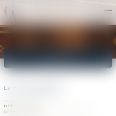
ACTUALITÉS
La mise à disposition
Auteur : GAUCHER-PIOLA Alexis
Publié le :
01/10/2006
Entreprises
/
Contentieux
/
Entreprises en difficultés /