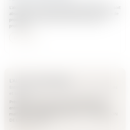
L'alcool pose de nombreux problèmes aux entreprises, soit
absentéisme, accidents du travail, malfaçons et baisse de
productivité...PrécisionsL'alcool pose de nombreux
problèmes...
Lire la suite
L'ALCOOL EN ENTREPRISE
Entreprises
/
Gestion de l'entreprise
/
Gestion des risques
et sécurité
PrécisionsL'alcool pose de nombreux problèmes aux
entreprises, soit absentéisme, accidents du travail,
malfaçons et baisse de productivité...I – LA PREVENTION
DE L'ALCOOLISME Qu...