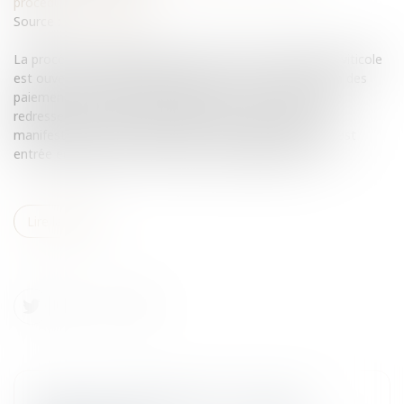
procédures collectives
Source :
www.eurojuris.fr
La procédure de liquidation judiciaire d'une exploitation viticole
est ouverte lorsque le débiteur est en état de cessation des
paiements et lorsque son activité a cessé, ou lorsque le
redressement qui a été préalablement recherché est
manifestement impossible.La Loi du 26 juillet 2005 qui est
entrée en vigueur au 1er janvier 2006 a apporté une...
Lire la suite