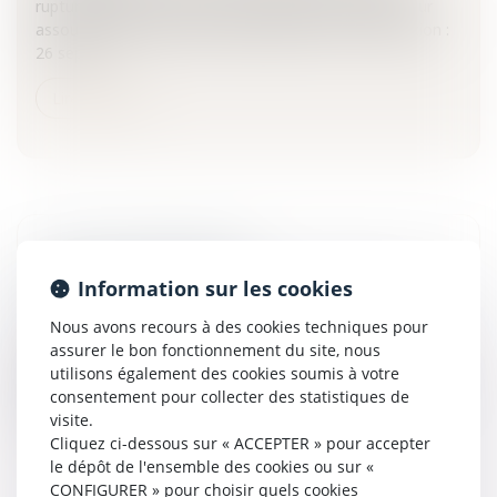
rupture de la période d'essai à l'initiative de l'employeur
assouplissement du calcul des délais (Cour de Cassation :
26 sept...
Lire la suite
LA MISE À DISPOSITION
Information sur les cookies
Entreprises
/
Contentieux
/
Entreprises en difficultés /
procédures collectives
Nous avons recours à des cookies techniques pour
La procédure de liquidation judiciaire d'une exploitation
assurer le bon fonctionnement du site, nous
viticole est ouverte lorsque le débiteur est en état de
utilisons également des cookies soumis à votre
cessation des paiements et lorsque son activité a cessé,
consentement pour collecter des statistiques de
ou lor...
visite.
Cliquez ci-dessous sur « ACCEPTER » pour accepter
Lire la suite
le dépôt de l'ensemble des cookies ou sur «
CONFIGURER » pour choisir quels cookies