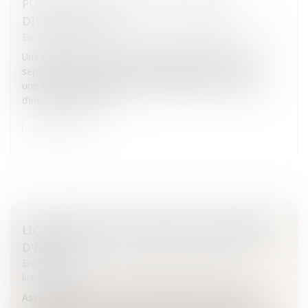
PUBLICITÉ COMPARATIVE ET GRANDE
DISTRIBUTION
Entreprises
/
Marketing et ventes
/
Publicité/ marketing
Une décision de la CJCE1° DANS UN ARRÊT DU 19
septembre 2006, la grande chambre de la CJCE a rendu
une décision importante en ce qu’elle livre des guides
d’interprétation de la...
Lire la suite
LICENCIEMENT ET RUPTURE DE LA PÉRIODE
D'ESSAI
Entreprises
/
Ressources humaines
/
Discipline et
licenciement
Assouplissement du calcul des délaisLicenciement et