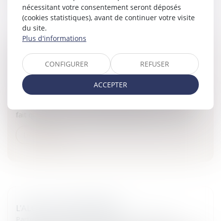
nécessitant votre consentement seront déposés
(cookies statistiques), avant de continuer votre visite
du site.
Plus d'informations
LES DROITS DE L'HOMME, POURQUOI
CONFIGURER
REFUSER
TOUJOURS ?
Particuliers
/
Civil / Pénal
/
Victimes
ACCEPTER
Tiraillé entre les forces de la nature et celles de la liberté,
l’homme aspire à une exigence fondamentale : « du seul
fait qu’il est un être humain, quelque chose lui est dû :...
Lire la suite
L'ALCOOL EN ENTREPRISE
Particuliers
/
Emploi
/
Licenciements / Démission