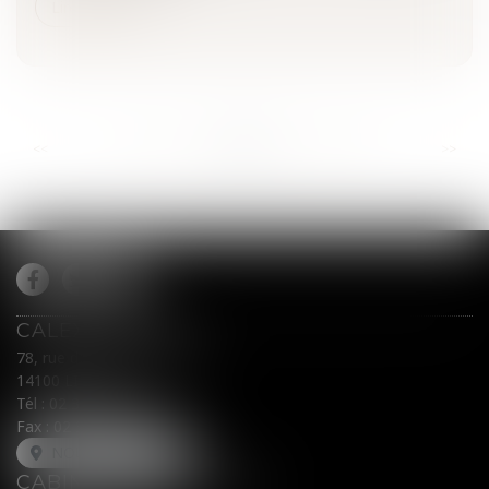
Lire la suite
...
...
<<
<
981
982
983
984
985
986
987
>
>>
CALEX AVOCATS
78, rue du Général Leclerc
14100 LISIEUX
Tél :
02 31 62 00 45
Fax : 02 31 31 05 54
NOUS LOCALISER
CABINET SECONDAIRE