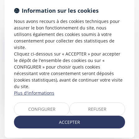
Information sur les cookies
Nous avons recours à des cookies techniques pour
assurer le bon fonctionnement du site, nous
utilisons également des cookies soumis à votre
JURIDICTIONS ADMINISTRATIVES: DE
consentement pour collecter des statistiques de
NOUVELLES RÈGLES DE COMPÉTENCE ET DE
visite.
Cliquez ci-dessous sur « ACCEPTER » pour accepter
FONCTIONNEMENT
le dépôt de l'ensemble des cookies ou sur «
Collectivités
/
Contentieux
/
Tribunal administratif/
CONFIGURER » pour choisir quels cookies
Procédure administrative
nécessitant votre consentement seront déposés
A la suite des décrets du 7 janvier 2009 et du 16 février
(cookies statistiques), avant de continuer votre visite
2010, le décret du 22 février 2010 vient apporter une
du site.
nouvelle pierre à l’édifice d’amélioration de la Justice
Plus d'informations
Administ...
CONFIGURER
REFUSER
Lire la suite
ACCEPTER