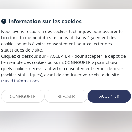
assation
Collectivités
/
Environ
 d'Etat a annulé
Un projet de loi sera 
tant qu'il relève le
le droit de l’urbanism
Information sur les cookies
en matière de droit de 
Nous avons recours à des cookies techniques pour assurer le
Lire la suite
bon fonctionnement du site, nous utilisons également des
cookies soumis à votre consentement pour collecter des
statistiques de visite.
Cliquez ci-dessous sur « ACCEPTER » pour accepter le dépôt de
l'ensemble des cookies ou sur « CONFIGURER » pour choisir
quels cookies nécessitant votre consentement seront déposés
(cookies statistiques), avant de continuer votre visite du site.
Plus d'informations
U'EN EST-IL
ENTREPRENEUR IND
ADOPTION DU PROJ
ACCEPTER
CONFIGURER
REFUSER
rocédure civile
Entreprises
/
Vie de l'
cat atteste avoir
L'assemblée nationale 
le sur les
le projet de loi sur l'
l...
limitée.L'entreprise ind