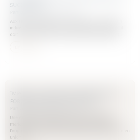
SUCCESSION
Particuliers
/
Famille
/
Successions
Aux termes de l'article 815-13 du Code civil : "Lorsqu'un
indivisaire a amélioré à ses frais l'état d'un bien indivis, il
doit lui en être tenu compte selon l'équité, eu égard à...
Lire la suite
IMPÔTS : UN COUPLE SUR QUATRE N’A PAS
FORCÉMENT INTÉRÊT À SE MARIER
Particuliers
/
Patrimoine
/
Fiscalité
Une étude de l’Insee publiée ce jeudi a révélé que le
mariage n'était pas toujours synonyme de baisse de
l'impôt sur le revenu.Certains couples ont intérêt à vivre en
union libr...