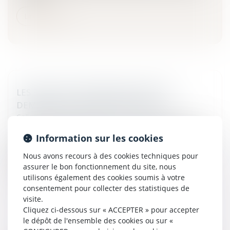
Lire la suite
LES PROCHES D'INGRID BETANCOURT
DEMANDENT DES PREUVES DE VIE
Collectivités
/
International
/
Droit international public
Les proches d'Ingrid Betancourt ont demandé jeudi à la
Information sur les cookies
guérilla marxiste de faire un geste « d'humanité » en leur
donnant des preuves de vie de la Franco-Colombienne,
Nous avons recours à des cookies techniques pour
détenue de...
assurer le bon fonctionnement du site, nous
utilisons également des cookies soumis à votre
Lire la suite
consentement pour collecter des statistiques de
visite.
Cliquez ci-dessous sur « ACCEPTER » pour accepter
le dépôt de l'ensemble des cookies ou sur «