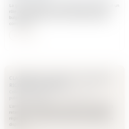
La gauche demande à ce que Cécilia Sarkozy, qui a joué un
rôle non négligeable dans la libération des soignants
bulgares détenus en Libye, soit entendue par la future
commission...
Lire la suite
CLASSEMENT D'UNE PARCELLE EN ZONE DE
RICHESSES NATURELLES
Collectivités
/
Urbanisme
/
Ouvrages et travaux
publics/Construction
L'arrêt du Conseil d'Etat du 6 juin 2007 pose les critères
retenus pour le classement des espaces à protéger.La
règleLa Haute juridiction administrative rappelle que les
disposi...