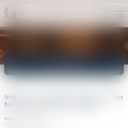
ACTUALITÉS
Impôts : un couple sur quatre n’a pas
forcément intérêt à se marier
Publié le :
16/08/2007
Particuliers
/
Patrimoine
/
Fiscalité