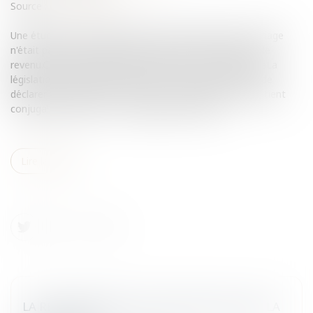
Source :
www.eurojuris.fr
Une étude de l’Insee publiée ce jeudi a révélé que le mariage
n'était pas toujours synonyme de baisse de l'impôt sur le
revenu.Certains couples ont intérêt à vivre en union libreLa
législation fiscale française permet aux couples mariés de
déclarer ensemble leurs revenus et de bénéficier du quotient
conjugal, mécanisme « susceptible de réduire l...
Lire la suite
LA RÉCUPÉRATION DE L'AIDE SOCIALE SUR LA