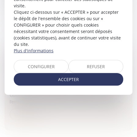
vitesse, les sanctions encourues par l'employeur et l'alc...
visite.
Cliquez ci-dessous sur « ACCEPTER » pour accepter
Lire la suite
le dépôt de l'ensemble des cookies ou sur «
CONFIGURER » pour choisir quels cookies
nécessitant votre consentement seront déposés
(cookies statistiques), avant de continuer votre visite
du site.
Plus d'informations
PRÉVENTION DES RISQUES ROUTIERS
PROFESSIONNELS: THÈMES IV, V, VI ET VII
CONFIGURER
REFUSER
Entreprises
/
Gestion de l'entreprise
/
Gestion des risques
ACCEPTER
et sécurité
Sont traités dans cette page les thèmes IV, V, VI et VII du
Guide, à savoir les thèmes sur: le véhicule au service de
l'entreprise, choix, assurance, entretien, contrôle, le cas...
Lire la suite