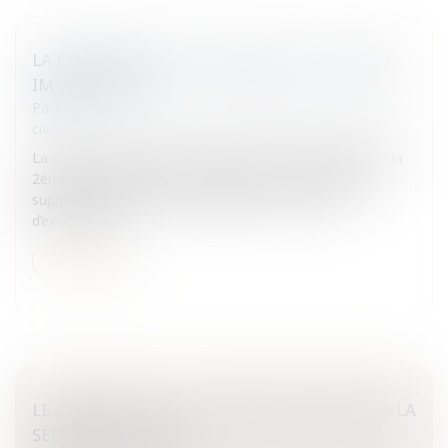
LA PÉREMPTION DE L'INSTANCE ET LA SAISIE
IMMOBILIÈRE
Particuliers
/
Civil / Pénal
/
Procédure pénale / Procédure
civile
La Cour de Cassation par un arrêt du 10 juillet 2008 de la
2ème Chambre Civile vient d’apporter des distinctions
supplémentaires entre les instances et les voies
d’exécution.La...
Lire la suite
LE RAPPORT DE LA COUR DES COMPTES SUR LA
SÉCURITÉ SOCIALE