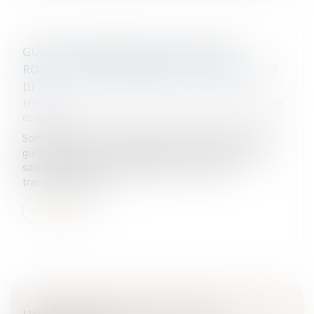
GUIDE DE PRÉVENTION DES RISQUES
ROUTIERS PROFESSIONNELS: THÈMES I, II ET
III
Entreprises
/
Gestion de l'entreprise
/
Gestion des risques
et sécurité
Sont traités dans cette page les 3 premiers thèmes du
guide: les notions, les dépassements d'horaires par un
salarié, le permis de conduire et le contrat de
travail.L'accident d...
Lire la suite