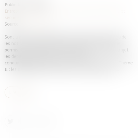
Publié le :
17/09/2008
Entreprises
/
Gestion de l'entreprise
/
Gestion des risques et
sécurité
Source :
www.eurojuris.fr
Sont traités dans cette page les 3 premiers thèmes du guide:
les notions, les dépassements d'horaires par un salarié, le
permis de conduire et le contrat de travail.L'accident de trajet,
les dépassements d'horaires, le permis de
conduireSommaire:Thème I: notions: l'accident de trajet Thème
II : les dépassements d’horaires par un salariéThème III...
Lire la suite