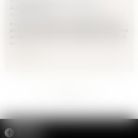
UN MINIMUM RETRAITE POUR LES
AGRICULTEURS
Particuliers
/
Emploi
/
Retraite / Epargne salariale
François Fillon a annoncé une revalorisation des petites
pensions des agriculteurs avec l'instauration d'un minimum
retraite.Le régime de retraite des agriculteursLe minimum
ret...
Lire la suite
...
...
<<
<
885
886
887
888
889
890
891
>
>>