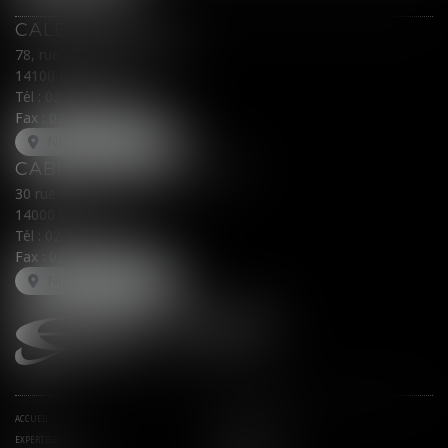
CALEX AVOCATS
78, rue du Général Leclerc
14100 LISIEUX
Tél :
02 31 62 00 45
Fax : 02 31 31 05 54
NOUS LOCALISER
CABINET SECONDAIRE
30 rue Fred Scamaroni
14000 CAEN
Tél :
02 31 71 32 32
Fax : 02 31 71 32 30
NOUS LOCALISER
ACCUEIL
AVOCATS ASSOCIÉS
EXPERTISES
ACTUS