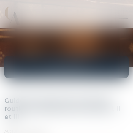
ACTUALITÉS
Guide de prévention des risques
routiers professionnels: thèmes I, II
et III
Auteur : IFL-AVOCATS