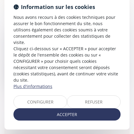
Information sur les cookies
Nous avons recours à des cookies techniques pour
assurer le bon fonctionnement du site, nous
utilisons également des cookies soumis à votre
consentement pour collecter des statistiques de
L'ASSURANCE DOMMAGES OUVRAGE N'EST PAS
visite.
ÉTERNELLE
Cliquez ci-dessous sur « ACCEPTER » pour accepter
Particuliers
/
Patrimoine
/
Assurances
le dépôt de l'ensemble des cookies ou sur «
CONFIGURER » pour choisir quels cookies
La jurisprudence la plus importante pour l’année 2012 en
nécessitant votre consentement seront déposés
matière d’Assurance Dommages Ouvrage (D.O.) a été
(cookies statistiques), avant de continuer votre visite
rendue par la Cour de cassation dans son arrêt en date du
du site.
20 juin 2012...
Plus d'informations
Lire la suite
CONFIGURER
REFUSER
ACCEPTER