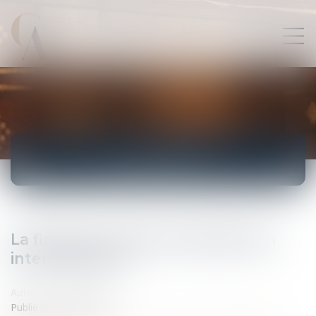
ACTUALITÉS
La fin des contrats de distribution
internationaux
Auteur : CLERC Thierry
Publié le :
20/05/2016