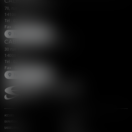
CALEX AVOCATS
78, rue du Général Leclerc
14100 LISIEUX
Tél :
02 31 62 00 45
Fax : 02 31 31 05 54
NOUS LOCALISER
CABINET SECONDAIRE
30 rue Fred Scamaroni
14000 CAEN
Tél :
02 31 71 32 32
Fax : 02 31 71 32 30
NOUS LOCALISER
ACCUEIL
AVOCATS ASSOCIÉS
EXPERTISES
ACTUS
SAISIES IMMOBILIÈRES
EUROJURIS