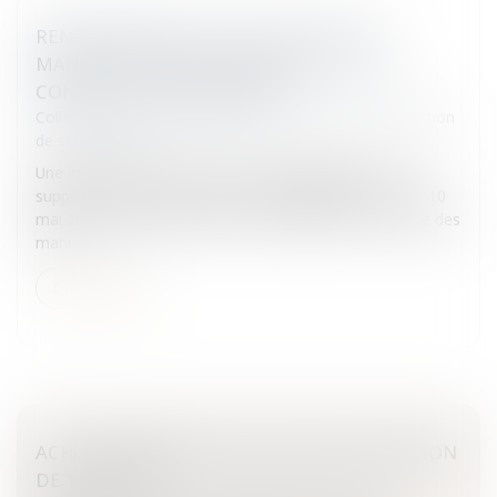
RENFORCEMENT DE LA SÉCURITÉ DES
MANIFESTATIONS SPORTIVES ET LUTTE
CONTRE LE HOOLIGANISME
Collectivités
/
Services publics
/
Service public / Délégation
de service public
Une loi du 10 mai 2016 renforce le dialogue avec les
supporters et la lutte contre le hooliganisme.La loi du 10
mai 2016 indique qu'aux fins de contribuer à la sécurité des
mani...
Lire la suite
ACHAT IMMOBILIER: DÉLAI DE RÉTRACTATION
DE 10 JOURS