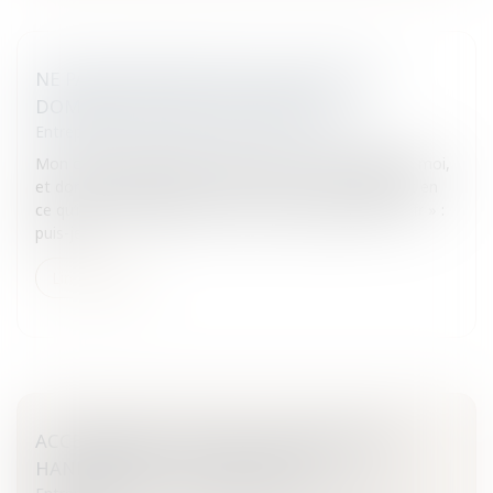
NE PAS SE PRÉCIPITER SUR LE NOM DE
DOMAINE DE SON CONCURRENT
Entreprises
/
Marketing et ventes
/
Concurrence
Mon concurrent, dans le même secteur de niche que moi,
et dont le magasin est proche du mien, est négligent en
ce qu’il ne renouvelle pas son nom de domaine en « .fr » :
puis-je...
Lire la suite
ACCESSIBILITÉ DES ERP AUX PERSONNES
HANDICAPÉES : LES SANCTIONS