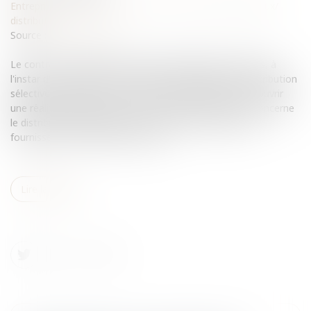
Entreprises
/
Marketing et ventes
/
Contrats commerciaux/
distribution
Source :
www.eurojuris.fr
Le contrat de distribution peut prendre plusieurs formes, à
l'instar d'un contrat de concession, de franchise, de distribution
sélective ou exclusive. Les termes employés peuvent couvrir
une réalité différente selon les pays.Le sujet traité ici concerne
le distributeur indépendant qui a acheté les produits au
fournisseur et les revend à ses clie...
Lire la suite