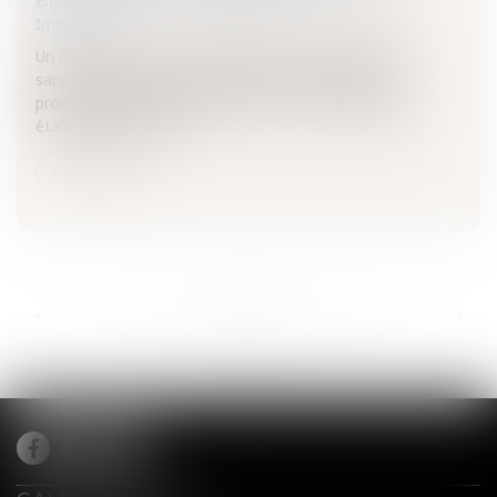
Entreprises
/
Gestion de l'entreprise
/
Construction
Immobilier
Un décret du 11 mai 2016 précise les contrôles et les
sanctions applicables aux agendas d'accessibilité
programmée (Ad'AP) pour la mise en accessibilité des
établissements recev...
Lire la suite
...
...
<<
<
393
394
395
396
397
398
399
>
>>