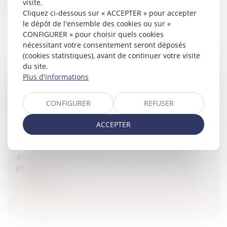
visite.
Lire la suite
Cliquez ci-dessous sur « ACCEPTER » pour accepter
le dépôt de l'ensemble des cookies ou sur «
CONFIGURER » pour choisir quels cookies
nécessitant votre consentement seront déposés
(cookies statistiques), avant de continuer votre visite
du site.
Plus d'informations
LA FIN DES CONTRATS DE DISTRIBUTION
INTERNATIONAUX
CONFIGURER
REFUSER
Entreprises
/
Marketing et ventes
/
Contrats
commerciaux/ distribution
ACCEPTER
Le contrat de distribution peut prendre plusieurs formes, à
l'instar d'un contrat de concession, de franchise, de
distribution sélective ou exclusive. Les termes employés
peuven...
Lire la suite