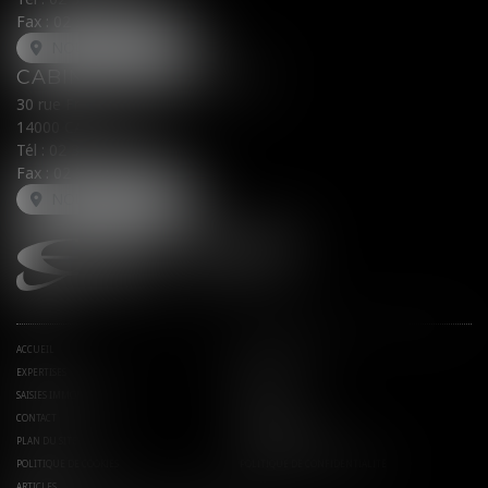
Fax : 02 31 31 05 54
NOUS LOCALISER
CABINET SECONDAIRE
30 rue Fred Scamaroni
14000 CAEN
Tél :
02 31 71 32 32
Fax : 02 31 71 32 30
NOUS LOCALISER
ACCUEIL
AVOCATS ASSOCIÉS
EXPERTISES
ACTUS
SAISIES IMMOBILIÈRES
EUROJURIS
CONTACT
HONORAIRES
PLAN DU SITE
MENTIONS LÉGALES
POLITIQUE DE COOKIES
POLITIQUE DE CONFIDENTIALITÉ
ARTICLES