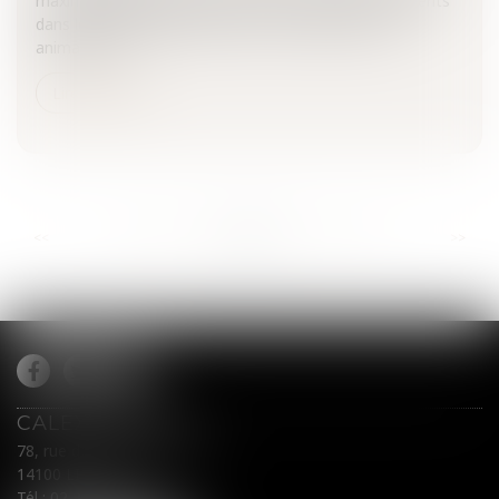
maximales applicables aux résidus de pesticides présents
dans les denrées alimentaires et les aliments pour
animaux est...
Lire la suite
...
...
<<
<
886
887
888
889
890
891
892
>
>>
CALEX AVOCATS
78, rue du Général Leclerc
14100 LISIEUX
Tél :
02 31 62 00 45