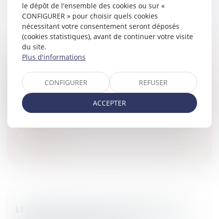
le dépôt de l'ensemble des cookies ou sur «
CONFIGURER » pour choisir quels cookies
nécessitant votre consentement seront déposés
(cookies statistiques), avant de continuer votre visite
du site.
Plus d'informations
LA TRANSMISSION DE MARQUE
Entreprises
/
Marketing et ventes
/
Marques et brevets
CONFIGURER
REFUSER
En matière de propriété intellectuelle, toute transmission
ou modification des droits attachés à une marque qui a
ACCEPTER
été enregistrée auprès de l'INPI, doit, pour être opposable
au...
Lire la suite
LES CONSÉQUENCES DE LA RÉFORME DE LA