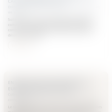
CARTE JUDICIAIRE SUR LE RCS
Entreprises
/
Gestion de l'entreprise
/
Communication et
vie sociale
Suite à la réforme de la carte judiciaire, le registre du
commerce et des sociétés de plusieurs tribunaux de
commerce sera supprimé et transféré aux tribunaux
désormais compéten...
Lire la suite
ENTRÉE EN VIGUEUR D'UN RÈGLEMENT
EUROPÉEN SUR LES PESTICIDES
Collectivités
/
International
/
Droit Européen / Droit
communautaire
Le règlement CE du 23 février 2005 concernant les limites