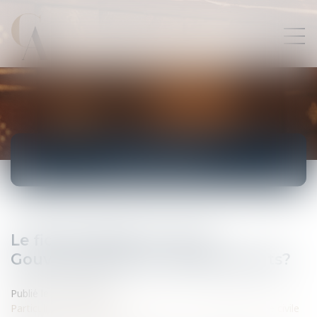
ACTUALITÉS
Le fichier Edvige: recul du
Gouvernement sur certains points?
Publié le :
10/09/2008
Particuliers
/
Famille
/
Mariage / PACS / Concubinage / Vie civile