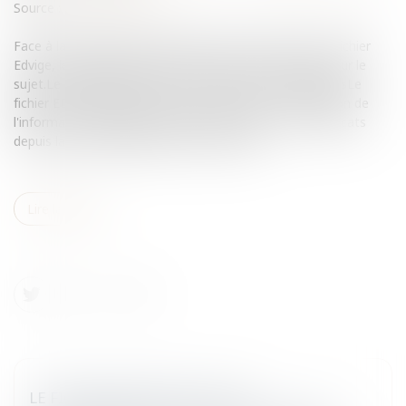
Source :
www.eurojuris.fr
Face à la mobilisation grandissante des opposants au fichier
Edvige, le gouvernement s’est réuni pour se concerter sur le
sujet.Le fichage des mineurs et des personnes publiquesLe
fichier EDVIGE (Exploitation documentaire et valorisation de
l'information générale) mobilise l’opposition et les syndicats
depuis la rentrée.Rappelons qu'il a pour bu...
Lire la suite
LE FICHIER EDVIGE: RECUL DU