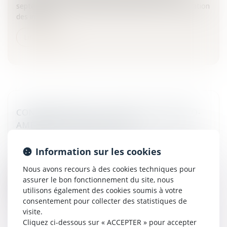
septembre un accord portant notamment sur l'installation
des infirmie...
Lire la suite
CONDAMNATION DU TRAFIQUANT FRANCO-
AMÉRICAIN TEIVA SPECTOR
Particuliers
/
Civil / Pénal
/
Procédure pénale / Procédure
civile
Information sur les cookies
Le tribunal correctionnel de Papeete a condamné le
Nous avons recours à des cookies techniques pour
trafiquant franco-américain Teiva Spector à 10
assurer le bon fonctionnement du site, nous
d’emprisonnement, et son ex-concubine à 8 ans.Le
utilisons également des cookies soumis à votre
jugement du réseau de drogue "...
consentement pour collecter des statistiques de
visite.
Lire la suite
Cliquez ci-dessous sur « ACCEPTER » pour accepter