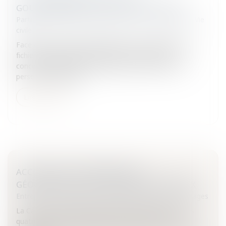
GOUVERNEMENT SUR CERTAINS POINTS?
Particuliers
/
Famille
/
Mariage / PACS / Concubinage / Vie
civile
Face à la mobilisation grandissante des opposants au
fichier Edvige, le gouvernement s’est réuni pour se
concerter sur le sujet.Le fichage des mineurs et des
personnes publiques...
Lire la suite
ACCORD SUR LA RÉPARTITION
GÉOGRAPHIQUE DES INFIRMIERS LIBÉRAUX
Entreprises
/
Ressources humaines
/
Salaires et avantages
La Caisse nationale d'assurance maladie (Cnam) et les
quatre syndicats d'infirmiers libéraux ont signé le 4