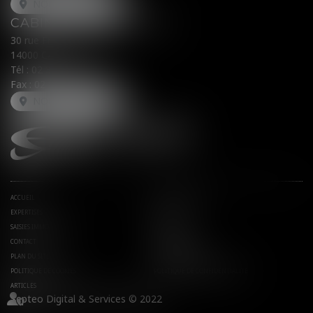
NOUS LOCALISER
CABINET SECONDAIRE
30 rue Fred Scamaroni
14000 CAEN
Tél :
02 31 71 32 32
Fax : 02 31 71 32 30
NOUS LOCALISER
ACCUEIL
AVOCATS ASSOCIÉS
EXPERTISES
ACTUS
SAISIES IMMOBILIÈRES
EUROJURIS
CONTACT
HONORAIRES
PLAN DU SITE
MENTIONS LÉGALES
POLITIQUE DE COOKIES
POLITIQUE DE CONFIDENTIALITÉ
ARTICLES
Septeo Digital & Services © 2022