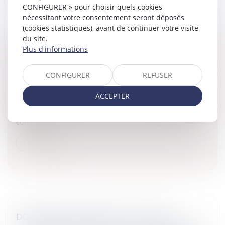
CONFIGURER » pour choisir quels cookies
nécessitant votre consentement seront déposés
(cookies statistiques), avant de continuer votre visite
du site.
Plus d'informations
RÉFORME TERRITORIALE: LE COMITÉ REMET
SON RAPPORT
CONFIGURER
REFUSER
Collectivités
/
Environnement
/
Principes généraux
Nicolas Sarkozy reçoit jeudi 5 mars à l'Élysée Édouard
ACCEPTER
Balladur et les membres du comité pour la réforme des
collectivités locales.La réforme des collectivités localesLe
comité...
Lire la suite
DOCUMENTS D'IDENTITÉ : LA FIN DES