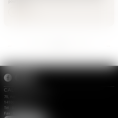
pour les sa...
Lire la suite
...
...
<<
<
853
854
855
856
857
858
859
>
>>
CALEX AVOCATS
78, rue du Général Leclerc
14100 LISIEUX
Tél :
02 31 62 00 45
Fax : 02 31 31 05 54