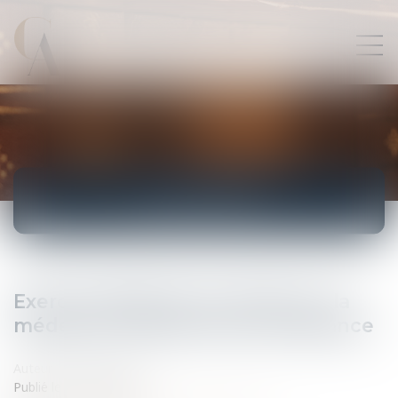
ACTUALITÉS
Exercice illégal de la médecine : la
médecine chinoise sous surveillance
Auteur : ROGER Philippe
Publié le :
10/03/2009