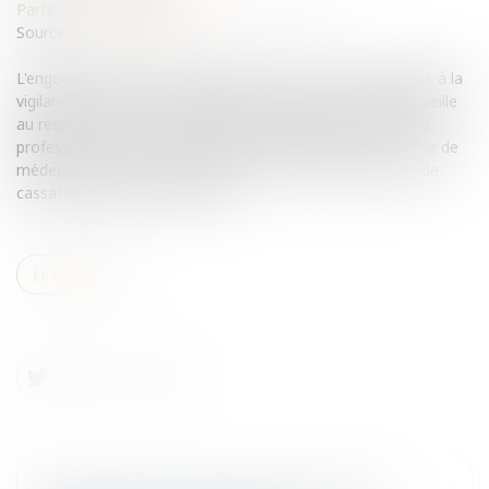
Particuliers
/
Santé
/
Responsabilité médicale
Source :
www.eurojuris.fr
L'engouement pour les médecines douces n'a pas échappé à la
vigilance de l'Ordre des médecins, qui telle une sentinelle veille
au respect des lois et règlements régissant l'exercice de la
profession.Distinction entre le titre de médecin et le terme de
médecineC'est un exercice délicat, si l'on en croit la Cour de
cassation qui invite à bien dist...
Lire la suite