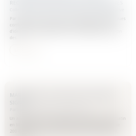
RECOURS JURIDICTIONNELS DES COMMUNES
Collectivités
/
Contentieux
/
Responsabilité administrative
Par décrets de 1999 et 2001, les communes s'étaient vues
confier la mission de recueillir les demandes de cartes
d'identité et des passeports, et de les délivrer.La mission
des...
Lire la suite
MARTINIQUE: L'ACCORD SUR LES SALAIRES
SIGNÉ
Particuliers
/
Emploi
/
Contrat de travail
Un accord cadre sur les salaires a été signé ce mardi matin
en Martinique. Cet accord prévoit une augmentation de
200 euros nets mensuels à compter du 1er mars 2009,