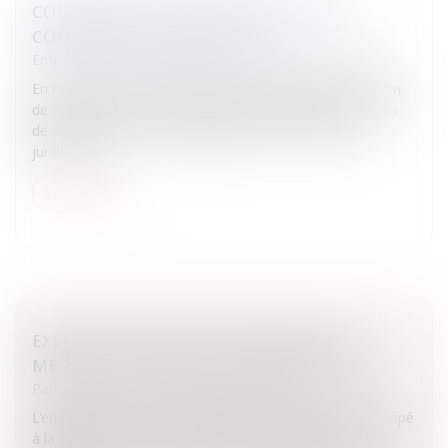
CONTENTIEUX DU DROIT D'AUTEUR ET
COMPÉTENCE TERRITORIALE
Entreprises
/
Marketing et ventes
/
Marques et brevets
En matière de contrefaçon, l’auteur dispose d’une option
de compétence : il peut assigner le contrefacteur au lieu
de son domicile mais a également le choix entre la
juridiction...
Lire la suite
EXERCICE ILLÉGAL DE LA MÉDECINE : LA
MÉDECINE CHINOISE SOUS SURVEILLANCE
Particuliers
/
Santé
/
Responsabilité médicale
L'engouement pour les médecines douces n'a pas échappé
à la vigilance de l'Ordre des médecins, qui telle une