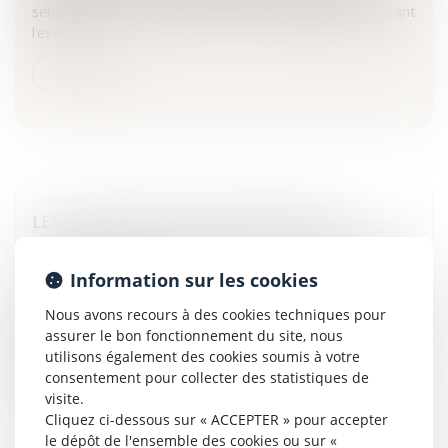
sentinelle veille au respect des lois et règlements régissant
l'exer...
Lire la suite
LES CONTOURS DE LA PROCÉDURE DE
RÉPRESSION DES ABUS DE DROIT REDESSINÉS
Entreprises
/
Finances
/
Fiscalité
Information sur les cookies
La loi de finances rectificative pour 2008, du 30 décembre
Nous avons recours à des cookies techniques pour
2008, s’est attaquée à la répression de l’abus de droit qui
assurer le bon fonctionnement du site, nous
avait connu une actualité forte depuis deux ans mais qui
utilisons également des cookies soumis à votre
p...
consentement pour collecter des statistiques de
visite.
Lire la suite
Cliquez ci-dessous sur « ACCEPTER » pour accepter
le dépôt de l'ensemble des cookies ou sur «