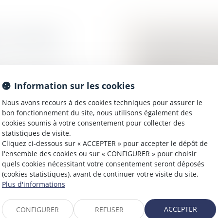
DE L’AUDIENCE
LA CATASTROPHE S
Collectivités
/
Environ
Le Conseil d’Etat, a ét
d’urgence pour faire fa
 d’exécution dispose
Information sur les cookies
(commission permanente
e forcée a été
Nous avons recours à des cookies techniques pour assurer le
bon fonctionnement du site, nous utilisons également des
cookies soumis à votre consentement pour collecter des
Lire la suite
statistiques de visite.
Cliquez ci-dessous sur « ACCEPTER » pour accepter le dépôt de
l'ensemble des cookies ou sur « CONFIGURER » pour choisir
quels cookies nécessitant votre consentement seront déposés
(cookies statistiques), avant de continuer votre visite du site.
Plus d'informations
 RÉMUNÉRATIONS
LES CONTRAINTES 
ACCEPTER
CONFIGURER
REFUSER
NSTITUER UN ABUS
SONT DONC SOUMIS