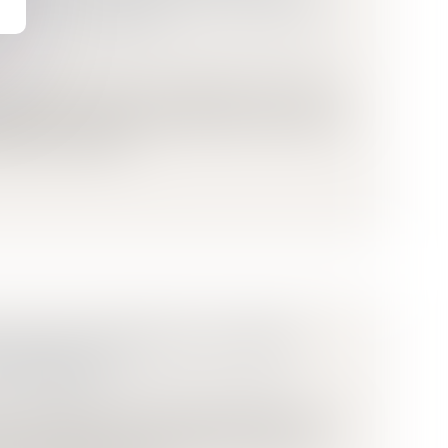
eux
/
Voies d'exécution
 locales
/
Fiscalité/ Gestion de fait/ Chambre
t pas assimilables à des jugements (et encore
rbitrales ou des extraits de procès-verbaux de
uvent donc bénéfi...
E DU BAIL SIGNÉ POUR LE COMPTE
 FORMATION ?
e l'entreprise
/
Construction Immobilier
ce de PARIS avait prononcé l’ouverture d’une
ent judiciaire d’une société dont l’associé