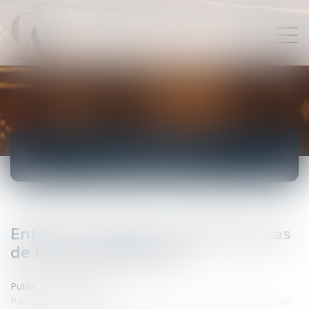
ACTUALITÉS
Entrée en vigueur du Code des visas
de l'Union Européenne
Publié le :
01/04/2010
Particuliers
/
Famille
/
Mariage / PACS / Concubinage / Vie civile