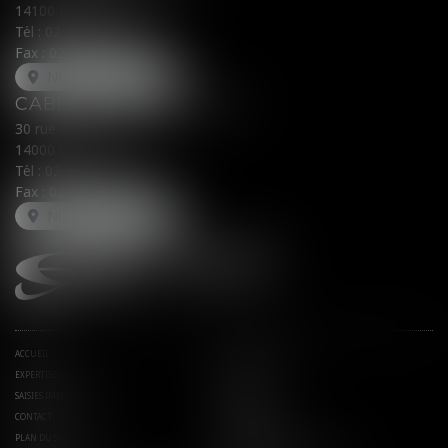
14100 LISIEUX
Tél :
02 31 62 00 45
Fax : 02 31 31 05 54
NOUS LOCALISER
CABINET SECONDAIRE
30 rue Fred Scamaroni
14000 CAEN
Tél :
02 31 71 32 32
Fax : 02 31 71 32 30
NOUS LOCALISER
ACCUEIL
AVOCATS ASSOCIÉS
EXPERTISES
ACTUS
SAISIES IMMOBILIÈRES
EUROJURIS
CONTACT
HONORAIRES
PLAN DU SITE
MENTIONS LÉGALES