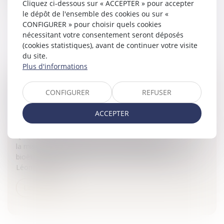
Cliquez ci-dessous sur « ACCEPTER » pour accepter
Lire la suite
le dépôt de l'ensemble des cookies ou sur «
CONFIGURER » pour choisir quels cookies
nécessitant votre consentement seront déposés
(cookies statistiques), avant de continuer votre visite
du site.
Plus d'informations
RAPPORT FAIT AU NOM DE LA MISSION
CONFIGURER
REFUSER
D’INFORMATION SUR LA RÉVISION DES LOIS
BIOÉTHIQUES
ACCEPTER
Particuliers
/
Santé
/
Responsabilité médicale
Quelques extraits du rapport d’information fait au nom de
la mission d’information sur la révision des lois
bioéthiques; Président Alain Claeys et Rapporteur Jean
Léonetti, Dépu...
Lire la suite