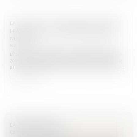
LA SOCIÉTÉ QUI A TRANSFÉRÉ SON SIÈGE EN
FRANCE N’EST PAS UNE PERSONNE MORALE
NOUVELLE
Entreprises
/
Vie de l'entreprise
/
Cession d'entreprise
L’intérêt de l’arrêt de la Cour de cassation du 27 octobre
2009 est qu’il se rapporte à la question du maintien de la
personnalité juridique de la société à l’occasion d’un tran...
Lire la suite
LA COPARENTALITÉ
Particuliers
/
Famille
/
Enfants