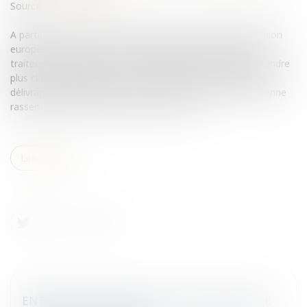
Source :
www.eurojuris.fr
A partir du 5 avril 2010, un nouveau Code des visas de l’Union
européenne entrera en vigueur dans le but de garantir un
traitement identique à tous les demandeurs de visas et rendre
plus clair le système de leur octroi.Visas: les conditions de
délivrance simplifiéesLe Code des visas de l'Union européenne
rassemble en un seul document toutes les...
Lire la suite
ENTRÉE EN VIGUEUR DU CODE DES VISAS DE