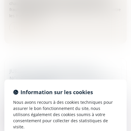
chaque département un comité de lutte contre la
fraude.Finances publiques: renforcement de la lutte contre
les fraudesUn décr...
Lire la suite
JURIDICTIONS ADMINISTRATIVES: DE
NOUVELLES RÈGLES DE COMPÉTENCE ET DE
FONCTIONNEMENT
Information sur les cookies
Collectivités
/
Contentieux
/
Tribunal administratif/
Procédure administrative
Nous avons recours à des cookies techniques pour
A la suite des décrets du 7 janvier 2009 et du 16 février
assurer le bon fonctionnement du site, nous
2010, le décret du 22 février 2010 vient apporter une
utilisons également des cookies soumis à votre
nouvelle pierre à l’édifice d’amélioration de la Justice
consentement pour collecter des statistiques de
Administ...
visite.