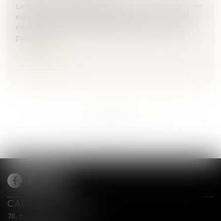
La loi du 4 mars 2002 en énonçant que « les père et mère
exercent en commun l’autorité parentale » a consacré la
coparentalité qui implique que le père et la mère sont
parents à...
Lire la suite
...
...
<<
<
780
781
782
783
784
785
786
>
>>
CALEX AVOCATS
78, rue du Général Leclerc