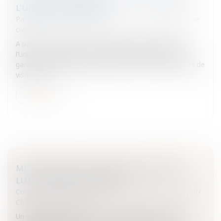
L'UNION EUROPÉENNE
Particuliers
/
Famille
/
Mariage / PACS / Concubinage / Vie
civile
A partir du 5 avril 2010, un nouveau Code des visas de
l’Union européenne entrera en vigueur dans le but de
garantir un traitement identique à tous les demandeurs de
visas et re...
Lire la suite
MISE EN PLACE DES COMITÉS LOCAUX DE
LUTTE CONTRE LA FRAUDE
Collectivités
/
Finances locales
/
Fiscalité/ Gestion de fait/
Chambre des Comptes
Un décret du 25 mars 2010 et son arrêté créent dans