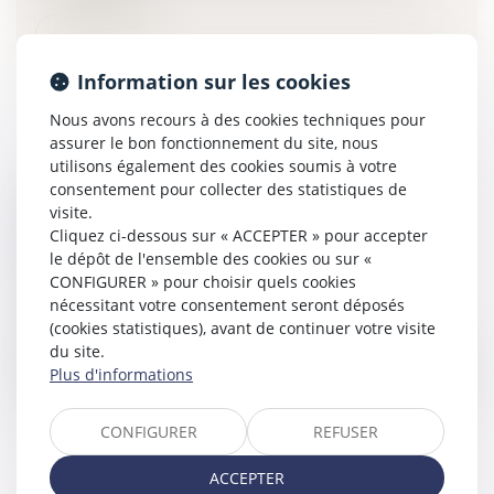
Lire la suite
Information sur les cookies
Nous avons recours à des cookies techniques pour
assurer le bon fonctionnement du site, nous
utilisons également des cookies soumis à votre
consentement pour collecter des statistiques de
ELECTIONS ET COVID-19 : LE TAUX
visite.
D'ABSTENTION EST-IL DE NATURE À
Cliquez ci-dessous sur « ACCEPTER » pour accepter
REMETTRE EN CAUSE LES RÉSULTATS DU
le dépôt de l'ensemble des cookies ou sur «
SCRUTIN ?
CONFIGURER » pour choisir quels cookies
nécessitant votre consentement seront déposés
Collectivités
/
Services publics
/
Usagers
(cookies statistiques), avant de continuer votre visite
Dans un arrêt du 15 juillet 2020, n° 440055, le Conseil
du site.
d’Etat prend position : sauf circonstances particulières, une
Plus d'informations
protestation électorale fondée sur le seul fort taux d’abst...
Lire la suite
CONFIGURER
REFUSER
ACCEPTER