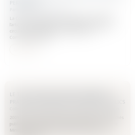
PERSONNES
Particuliers
/
Famille
/
Enfants
La Cour de Justice de l’Union européenne a interprété
l’article 12 du règlement 1612/68/CEE relatif à la libre
circulation des travailleurs à l’intérieur de la
Communauté.Enfant...
Lire la suite
LE TOUT NOUVEAU GUIDE DES BONNES
PRATIQUES EN MATIÈRE DE MARCHÉS PUBLICS
Collectivités
/
Marchés publics
/
Procédure de passation
2009 aura vraiment été une année faste pour les marchés
publics : après le dépoussiérage des différents CCAG, le
Ministère de l’Economie a offert aux acteurs de la