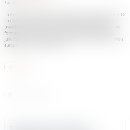
Source :
www.eurojuris.fr
La Cour de Justice de l’Union européenne a interprété l’article 12
du règlement 1612/68/CEE relatif à la libre circulation des
travailleurs à l’intérieur de la Communauté.Enfant suivant une
formation professionnelle dans l’État membre d’accueilLes
juridictions de renvoi ont interrogé la Cour de Justice de l’Union
européenne sur le point de savo...
Lire la suite
MARCHÉS PUBLICS: ÉTENDUE DE