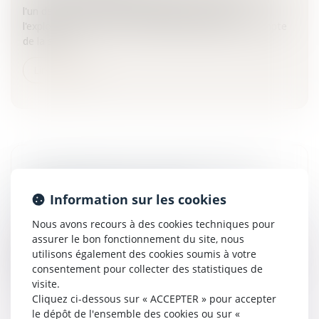
l'un de ses associés indispensable au travail de
l'exploitation alors son co associé pourra pour le compte
de la soci...
Lire la suite
ZONES FRANCHES D'ACTIVITÉS POUR LES
ENTREPRISES DANS LES DOM
Information sur les cookies
Entreprises
/
Finances
/
Fiscalité
Nous avons recours à des cookies techniques pour
Le décret du 10 février 2010 fixe les obligations
assurer le bon fonctionnement du site, nous
déclaratives des entreprises bénéficiant du dispositif de
utilisons également des cookies soumis à votre
zones franches d'activités dans les départements d'outre-
consentement pour collecter des statistiques de
mer prévu à...
visite.
Cliquez ci-dessous sur « ACCEPTER » pour accepter
Lire la suite
le dépôt de l'ensemble des cookies ou sur «