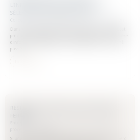
L'INFORMATION SUR LES CRITÈRES DE
SÉLECTION DES CANDIDATURES
Collectivités
/
Marchés publics
/
Procédure de passation
Dans un récent arrêt du 24 février 2010, le Conseil d'Etat
précise les obligations du pouvoir adjudicateur en matière
d'information appropriée des candidats dans un marché
passé...
Lire la suite
RÉSILIATION DU BAIL EN CAS DE DÉCÈS DU
FERMIER
Entreprises
/
Contentieux
/
Entreprises en difficultés /
procédures collectives
Si une société d'exploitation agricole est fermière et perd