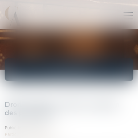
ACTUALITÉS
Droit de séjour et libre circulation
des personnes
Publié le :
02/03/2010
Particuliers
/
Famille
/
Enfants