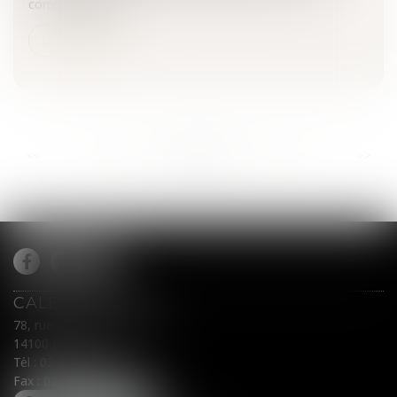
commande publ...
Lire la suite
...
...
<<
<
785
786
787
788
789
790
791
>
>>
CALEX AVOCATS
78, rue du Général Leclerc
14100 LISIEUX
Tél :
02 31 62 00 45
Fax : 02 31 31 05 54