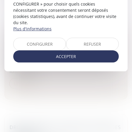
CONFIGURER » pour choisir quels cookies
nécessitant votre consentement seront déposés
(cookies statistiques), avant de continuer votre visite
du site.
Plus d'informations
OCTROI DE PRIME ET DISCRIMINATION
CONFIGURER
REFUSER
Entreprises
/
Ressources humaines
/
Salaires et avantages
L’octroi de primes dont le montant serait décidé
ACCEPTER
discrétionnairement par l’employeur peut aujourd’hui être
remis en cause devant la juridiction prud’homale, sur le
fondement du...
Lire la suite
DROIT DE SÉJOUR ET LIBRE CIRCULATION DES