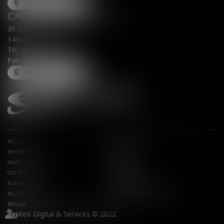
NOUS LOCALISER
CABINET SECONDAIRE
30 rue Fred Scamaroni
14000 CAEN
Tél :
02 31 71 32 32
Fax : 02 31 71 32 30
NOUS LOCALISER
ACCUEIL
AVOCATS ASSOCIÉS
EXPERTISES
ACTUS
SAISIES IMMOBILIÈRES
EUROJURIS
CONTACT
HONORAIRES
PLAN DU SITE
MENTIONS LÉGALES
POLITIQUE DE COOKIES
POLITIQUE DE CONFIDENTIALITÉ
ARTICLES
Septeo Digital & Services © 2022