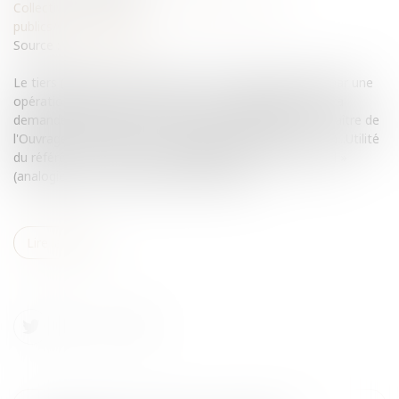
Collectivités
/
Urbanisme
/
Ouvrages et travaux
publics/Construction
Source :
www.eurojuris.fr
Le tiers (usager ou non) victime d'un dommage causé par une
opération de travaux publics ou un ouvrage public pourra
demander réparation - avant ou après réception - au Maître de
l'Ouvrage, au constructeur (entrepreneur, architecte, ... )...Utilité
du référé « préventif »Le dommage doit être « anormal »
(analogie avec le trouble anormal de voisi...
Lire la suite