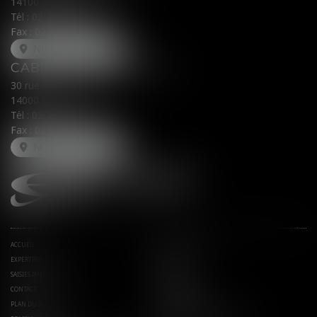
14100 LISIEUX
Tél :
02 31 62 00 45
Fax : 02 31 31 05 54
NOUS LOCALISER
CABINET SECONDAIRE
30 rue Fred Scamaroni
14000 CAEN
Tél :
02 31 71 32 32
Fax : 02 31 71 32 30
NOUS LOCALISER
ACCUEIL
AVOCATS ASSOCIÉS
EXPERTISES
ACTUS
SAISIES IMMOBILIÈRES
EUROJURIS
CONTACT
HONORAIRES
PLAN DU SITE
MENTIONS LÉGALES