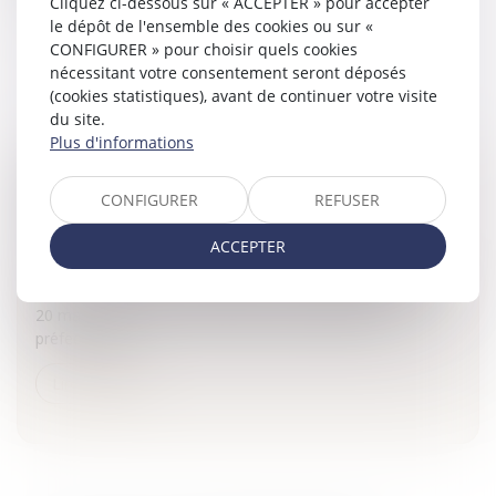
Cliquez ci-dessous sur « ACCEPTER » pour accepter
Lire la suite
le dépôt de l'ensemble des cookies ou sur «
CONFIGURER » pour choisir quels cookies
nécessitant votre consentement seront déposés
(cookies statistiques), avant de continuer votre visite
du site.
Plus d'informations
MISE EN APPLICATION DU DROIT AU
CONFIGURER
REFUSER
LOGEMENT OPPOSABLE
Particuliers
/
Patrimoine
/
Immobilier / Logement
ACCEPTER
Le droit au logement opposable a été appliqué pour la
première fois par le Tribunal de Paris dans une décision du
20 mai 2008.La justice conteste l'avis rendu par la
préfectureR...
Lire la suite