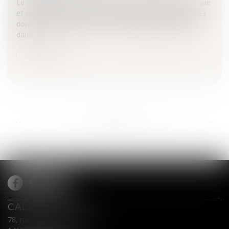
Le Président de la Commission nationale de l’informatique
et des libertés (la CNIL) milite pour que la protection des
données personnelles soit un droit fondamental inscrit
dans...
Lire la suite
...
...
<<
<
901
902
903
904
905
906
907
>
>>
CALEX AVOCATS
78, rue du Général Leclerc