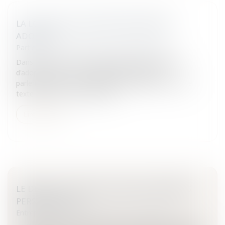
LA LOI SUR LES OGM DÉFINITIVEMENT
ADOPTÉE
Particuliers
/
Consommation
/
Agroalimentaire
Dans un ultime vote, le Sénat permet au Parlement
d'adopter la loi sur les OGM.Fin du marathon
parlementaire sur les OGMAprès les députés mardi, le
texte issu de la Commission m...
Lire la suite
LE DROIT À LA PROTECTION DES DONNÉES
PERSONNELLES...
Entreprises
/
Marketing et ventes
/
E-commerce