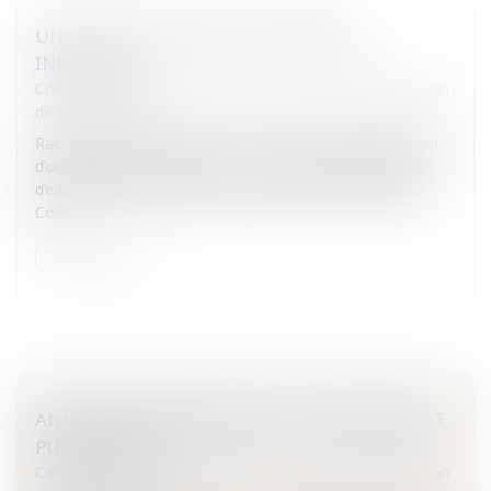
UN DÉCRET SUR L'ENCELLULEMENT
INDIVIDUEL
Collectivités
/
Services publics
/
Service public / Délégation
de service public
Rachida Dati a annoncé, le 19 mai, la prochaine parution
d’un décret afin d'organiser la mise œuvre de l’obligation
d’encellulement individuel.La surpopulation carcéraleLe
Code...
Lire la suite
ANNULATION (PREMIÈRE) D'UN PARTENARIAT
PUBLIC-PRIVÉ
Collectivités
/
Services publics
/
Service public / Délégation