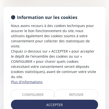
Information sur les cookies
Nous avons recours à des cookies techniques pour
assurer le bon fonctionnement du site, nous
BAIL COMMERCIAL : ABSENCE DE DÉLIVRANCE
utilisons également des cookies soumis à votre
D'UN CONGÉ ET CONSÉQUENCES
consentement pour collecter des statistiques de
visite.
Entreprises
/
Gestion de l'entreprise
/
Construction
Cliquez ci-dessous sur « ACCEPTER » pour accepter
Immobilier
le dépôt de l'ensemble des cookies ou sur «
En matière de droit des baux commerciaux, les formalités
CONFIGURER » pour choisir quels cookies
sont importantes. La Cour de Cassation a eu l’occasion de
nécessitant votre consentement seront déposés
le rappeler dans un arrêt récent du 10 septembre 2020.
(cookies statistiques), avant de continuer votre visite
(Cou...
du site.
Plus d'informations
Lire la suite
CONFIGURER
REFUSER
ACCEPTER