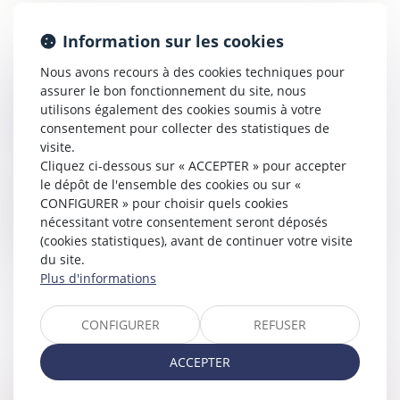
Information sur les cookies
Nous avons recours à des cookies techniques pour
RUPTURES CONVENTIONNELLES ET
assurer le bon fonctionnement du site, nous
LICENCIEMENTS ÉCONOMIQUES: FAIRE
utilisons également des cookies soumis à votre
PREUVE DE DISCERNEMENT
consentement pour collecter des statistiques de
Entreprises
/
Ressources humaines
/
Discipline et
visite.
licenciement
Cliquez ci-dessous sur « ACCEPTER » pour accepter
le dépôt de l'ensemble des cookies ou sur «
La rupture conventionnelle en contexte de difficultés
CONFIGURER » pour choisir quels cookies
économiques n’est pas interdite, pour autant qu’il puisse
nécessitant votre consentement seront déposés
être prouvé qu’elle n’a aucun lien avec de telles difficultés
(cookies statistiques), avant de continuer votre visite
et...
du site.
Plus d'informations
Lire la suite
CONFIGURER
REFUSER
ACCEPTER