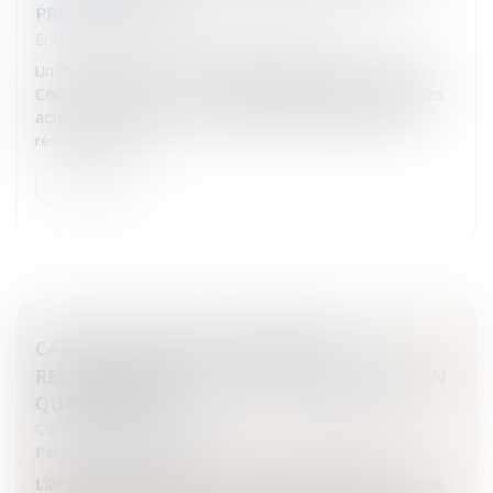
PRESCRIPTIONS
Entreprises
/
Finances
/
Banque et finance
Un Arrêt, rendu le 23 SEPTEMBRE 2008 par la Chambre
Commerciale de la Cour de Cassation règle le régime des
actions récursoires en responsabilité susceptibles de
résulter de con...
Lire la suite
CARTE D'IDENTITÉ ET PASSEPORT:
RESPONSABILITÉ DE L'ETAT ET PRESCRIPTION
QUADRIENNALE
Collectivités
/
Services publics
/
Fonction publique /
Personnel administratif
L’illégalité du dispositif mis en place s’agissant des cartes