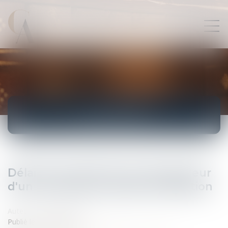
ACTUALITÉS
Délai de rétractation de l’acquéreur
d'un immeuble à usage d’habitation
Auteur : CRASNAULT Thibaut
Publié le :
14/01/2009