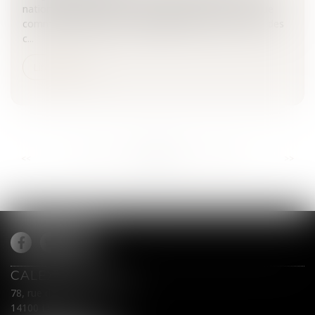
nationales d’identité et des passeports a été reconnue
comme entraînant la responsabilité de l’Etat vis-à-vis des
c...
Lire la suite
...
...
<<
<
863
864
865
866
867
868
869
>
>>
CALEX AVOCATS
78, rue du Général Leclerc
14100 LISIEUX