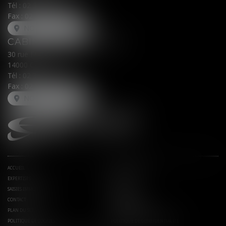
Tél :
02 31 62 00 45
Fax : 02 31 31 05 54
NOUS LOCALISER
CABINET SECONDAIRE
30 rue Fred Scamaroni
14000 CAEN
Tél :
02 31 71 32 32
Fax : 02 31 71 32 30
NOUS LOCALISER
ACCUEIL
AVOCATS ASSOCIÉS
EXPERTISES
ACTUS
SAISIES IMMOBILIÈRES
EUROJURIS
CONTACT
HONORAIRES
PLAN DU SITE
MENTIONS LÉGALES
POLITIQUE DE COOKIES
POLITIQUE DE CONFIDENTIALITÉ