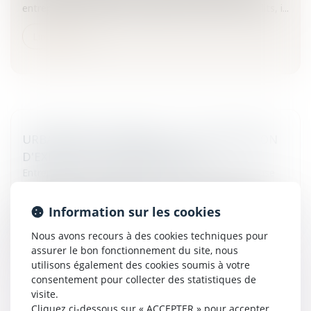
entreprises. Pour gérer et prévenir au mieux ces conflits, i...
Lire la suite
URBANISME COMMERCIAL : L'AUTORISATION
D'EXPLOITATION COMMERCIALE
Entreprises
/
Vie de l'entreprise
/
Création de l'entreprise
En application des articles L. 752-1 et s. du code de
commerce, certaines créations et extensions de magasins
Information sur les cookies
de commerce sont soumis à autorisation d'exploitation
Nous avons recours à des cookies techniques pour
commerciale.D...
assurer le bon fonctionnement du site, nous
utilisons également des cookies soumis à votre
Lire la suite
consentement pour collecter des statistiques de
visite.
Cliquez ci-dessous sur « ACCEPTER » pour accepter