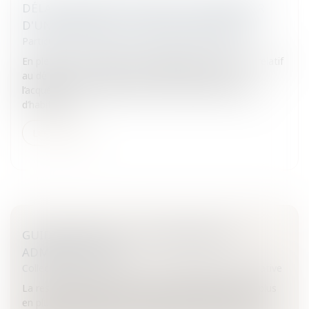
DÉLAI DE RÉTRACTATION DE L’ACQUÉREUR
D'UN IMMEUBLE À USAGE D’HABITATION
Particuliers
/
Patrimoine
/
Immobilier / Logement
En pleine crise économique, la publication du décret relatif
au délai de rétractation et de réflexion conféré à
l’acquéreur non-professionnel d’un immeuble à usage
d’habitation...
Lire la suite
GUIDE PRATIQUE: LA RESPONSABILITÉ
ADMINISTRATIVE
Collectivités
/
Contentieux
/
Responsabilité administrative
La responsabilité de l’Etat et des collectivités est de plus
en plus recherchée par les particuliers, administrés et