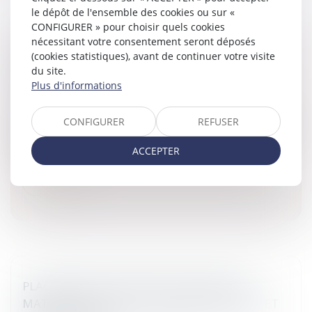
le dépôt de l'ensemble des cookies ou sur «
CONFIGURER » pour choisir quels cookies
nécessitant votre consentement seront déposés
RÉFÉRÉ PRÉCONTRACTUEL : L’IRRÉGULARITÉ
(cookies statistiques), avant de continuer votre visite
du site.
DOIT PORTER PRÉJUDICE AU REQUÉRANT
Plus d'informations
Entreprises
/
Contentieux
/
Justice commerciale
Depuis un arrêt du 3 octobre 2008, seules les entreprises
CONFIGURER
REFUSER
lésées ou susceptibles d'être lésées par des manquements
du pouvoir adjudicateur à ses obligations de publicité ou
ACCEPTER
de m...
Lire la suite
PLACEMENTS FINANCIERS,CONSEILS EN
MATIÈRE FISCALE: ACTIONS RECURSOIRES ET