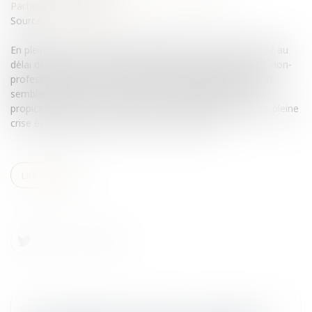
Particuliers
/
Patrimoine
/
Immobilier / Logement
Source :
www.eurojuris.fr
En pleine crise économique, la publication du décret relatif au
délai de rétractation et de réflexion conféré à l’acquéreur non-
professionnel d’un immeuble à usage d’habitation pourrait
sembler intervenir à un moment qui n’est pas des plus
propices.Le décret n° 2008-1371 du 19 décembre 2008En pleine
crise économique, alors que les prix de l’immo...
Lire la suite