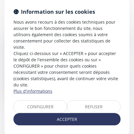
Information sur les cookies
Nous avons recours à des cookies techniques pour
assurer le bon fonctionnement du site, nous
utilisons également des cookies soumis à votre
consentement pour collecter des statistiques de
CONCURRENCE DÉLOYALE DANS LA JOAILLERIE
visite.
DE LUXE : ABSENCE DE PARASITISME PAR
Cliquez ci-dessous sur « ACCEPTER » pour accepter
LOUIS VUITTON
le dépôt de l'ensemble des cookies ou sur «
Entreprises
/
Marketing et ventes
/
Concurrence
CONFIGURER » pour choisir quels cookies
nécessitant votre consentement seront déposés
Cass. com., 5 mars 2025, n° 23-21.157 Les faits Les
(cookies statistiques), avant de continuer votre visite
sociétés Richemont et Cartier ont intenté une action
du site.
contre Louis Vuitton, affirmant que la collection « Color
Plus d'informations
Blossom »...
Lire la suite
CONFIGURER
REFUSER
ACCEPTER