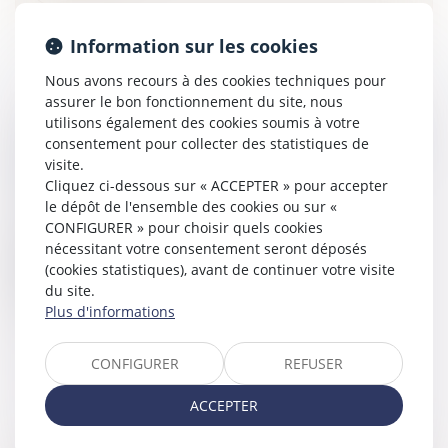
Information sur les cookies
Nous avons recours à des cookies techniques pour
assurer le bon fonctionnement du site, nous
utilisons également des cookies soumis à votre
BAIL COMMERCIAL : AVENANT ET RÉPUTATION
consentement pour collecter des statistiques de
NON ÉCRITE DE LA CLAUSE D'INDEXATION
visite.
Entreprises
/
Gestion de l'entreprise
/
Construction
Cliquez ci-dessous sur « ACCEPTER » pour accepter
Immobilier
le dépôt de l'ensemble des cookies ou sur «
CONFIGURER » pour choisir quels cookies
La Cour de cassation a de nouveau rendu un arrêt à
nécessitant votre consentement seront déposés
propos des dispositions de l’article L 112-1 du Code
(cookies statistiques), avant de continuer votre visite
Monétaire et Financier qui dispose qu’est réputée non
du site.
écrite toute clause...
Plus d'informations
Lire la suite
CONFIGURER
REFUSER
ACCEPTER