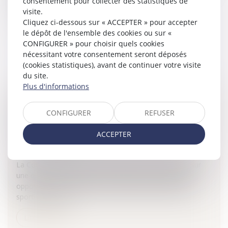
consentement pour collecter des statistiques de
l'insuffisance d...
visite.
Cliquez ci-dessous sur « ACCEPTER » pour accepter
Lire la suite
le dépôt de l'ensemble des cookies ou sur «
CONFIGURER » pour choisir quels cookies
nécessitant votre consentement seront déposés
(cookies statistiques), avant de continuer votre visite
du site.
Plus d'informations
LE REFUS PAR LA FIFA D'ACCORDER UNE
CONFIGURER
REFUSER
LICENCE D'AGENT DE JOUEUR ET LA
COMPÉTENCE DU JUGE
ACCEPTER
Collectivités
/
International
/
Droit Européen / Droit
communautaire
La Cour de cassation a été conduite à se prononcer sur
une question de compétence dans le cadre d'un litige
opposant une personne qui souhaitait devenir agent
sportif de joueur...
Lire la suite