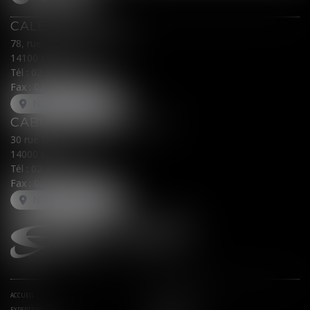
CALEX AVOCATS
78, rue du Général Leclerc
14100 LISIEUX
Tél :
02 31 62 00 45
Fax : 02 31 31 05 54
NOUS LOCALISER
CABINET SECONDAIRE
30 rue Fred Scamaroni
14000 CAEN
Tél :
02 31 71 32 32
Fax : 02 31 71 32 30
NOUS LOCALISER
ACCUEIL
AVOCATS ASSOCIÉS
EXPERTISES
ACTUS