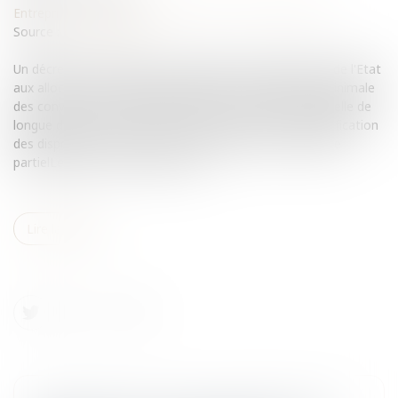
Entreprises
/
Ressources humaines
/
Contrat de travail
Source :
www.eurojuris.fr
Un décret du 28 février 2012 augmente la participation de l'Etat
aux allocations de chômage partiel et réduit la durée minimale
des conventions signées dans le cadre de l'activité partielle de
longue durée.Le décret du 28 février 2012 portant modification
des dispositions du code du travail relatives au chômage
partielLe décret du 28 février 201...
Lire la suite