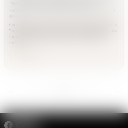
DES FORMULAIRES ADMINISTRATIFS
Particuliers
/
Famille
/
Mariage / PACS / Concubinage / Vie
civile
Certains termes, dont celui de "mademoiselle", ou encore
"nom de jeune fille", "nom d'épouse", vont disparaître des
formulaires administratifs, selon une circulaire du 21
févrie...
Lire la suite
...
...
<<
<
652
653
654
655
656
657
658
>
>>