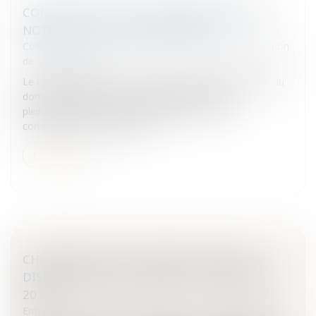
CONVENTION D’OCCUPATION PRÉCAIRE ET
NOTION DE CLAUSE EXORBITANTE
Collectivités
/
Services publics
/
Service public / Délégation
de service public
Le contentieux des conventions d’occupation précaire du
domaine privé des personnes publiques aurait-il
pleinement conquis le « domaine réservé » de
compétence du juge judiciair...
Lire la suite
CHÔMAGE PARTIEL: SIMPLIFICATION DU
DISPOSITIF AVEC LE DÉCRET DU 28 FÉVRIER
2012
Entreprises
/
Ressources humaines
/
Contrat de travail