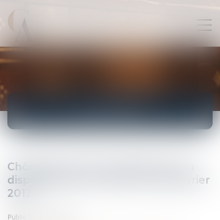
ACTUALITÉS
Chômage partiel: simplification du
dispositif avec le décret du 28 février
2012
Publié le :
29/02/2012