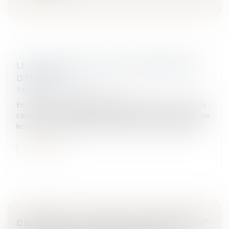
LE DÉPLACEMENT ILLICITE INTERNATIONAL
D'ENFANTS
Particuliers
/
Famille
/
Enfants
En matière de déplacement illicite d’enfant, il y a un texte
cardinal : la Convention de la Haye du 25 octobre 1980 sur
les aspects civils de l'enlèvement international d'enfant...
Lire la suite
DISPARITION DU TERME DE "MADEMOISELLE"