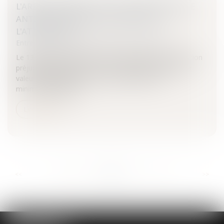
L'ARRÊT EXPEDIA DE LA CJUE: UNE ENTENTE
ANTICONCURRENTIELLE MÉRITANT
L'ATTENTION
Entreprises
/
Marketing et ventes
/
Concurrence
Le 13 décembre dernier, la CJUE répondait à une question
préjudicielle posée par la Cour de cassation quant à la
valeur contraignante de la communication de
minimis.Eclairage su...
Lire la suite
...
...
<<
<
568
569
570
571
572
573
574
>
>>