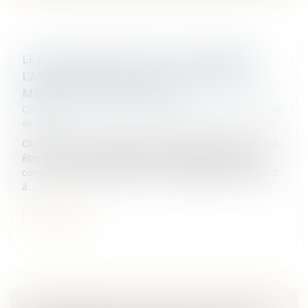
LE CRÉDIT PRENEUR PEUT-IL DEMANDER
L'ANNULATION DU CONTRAT SIGNÉ PAR LE
MAIRE SANS HABILITATION?
Collectivités
/
Contentieux
/
Responsabilité civile et pénale
de l'élu
OUI.Il convient tout d'abord de rappeler que le Maire doit
être au préalable habilité pour pouvoir régulièrement
conclure un contrat.Par ailleurs, la délibération l'habilitant
à...
Lire la suite