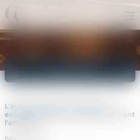
ACTUALITÉS
L'arrêt Expedia de la CJUE: une
entente anticoncurrentielle méritant
l'attention
Publié le :
07/03/2013