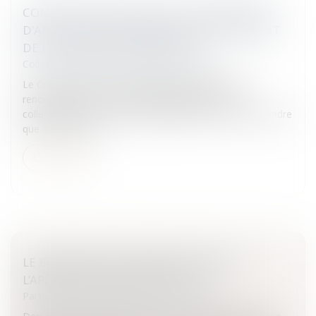
COMPÉTENCE LIMITÉE DE LA COMMISSION
D'APPEL D'OFFRES APRÈS RENOUVELLEMENT
DE L'ASSEMBLÉE DÉLIBÉRANTE
Collectivités
/
Marchés publics
/
Exécution
Le Conseil d’État vient de décider qu'à la suite du
renouvellement de l'assemblée délibérante d'une
collectivité, la commission d'appel d'offres ne peut prendre
que des décision...
Lire la suite
LE BONUS/MALUS ÉNERGIE SOUMIS À
L’APPRÉCIATION DES DÉPUTÉS
Particuliers
/
Consommation
/
Distribution