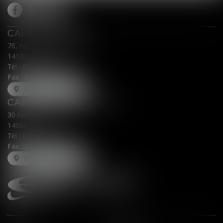
CALEX AVOCATS
78, rue du Général Leclerc
14100 LISIEUX
Tél :
02 31 62 00 45
Fax : 02 31 31 05 54
NOUS LOCALISER
CABINET SECONDAIRE
30 rue Fred Scamaroni
14000 CAEN
Tél :
02 31 71 32 32
Fax : 02 31 71 32 30
NOUS LOCALISER