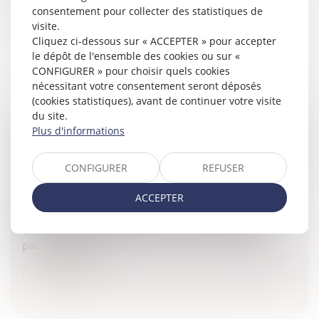
consentement pour collecter des statistiques de
Lire la suite
visite.
Cliquez ci-dessous sur « ACCEPTER » pour accepter
le dépôt de l'ensemble des cookies ou sur «
CONFIGURER » pour choisir quels cookies
nécessitant votre consentement seront déposés
(cookies statistiques), avant de continuer votre visite
du site.
L'ACHAT D'UNE PLACE POUR UN ÉVÈNEMENT
Plus d'informations
SPORTIF DOIT-IL FAIRE L'OBJET D'UNE MISE EN
CONCURRENCE?
CONFIGURER
REFUSER
Collectivités
/
Marchés publics
/
Procédure de passation
ACCEPTER
NONL'achat de places pour un match de football à
destination de collégiens dans le cadre de la mission
d'intérêt général d'une collectivité territoriale peut se
passer d'une mis...
Lire la suite