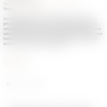
Entreprises
/
Marketing et ventes
/
Concurrence
Source :
www.eurojuris.fr
Le 13 décembre dernier, la CJUE répondait à une question
préjudicielle posée par la Cour de cassation quant à la valeur
contraignante de la communication de minimis.Eclairage sur la
valeur de la communication de minimis de la Commission Selon
l'article 101 (1) du TFUE :"sont incompatibles avec le marché
intérieur et interdits tous accords entre...
Lire la suite