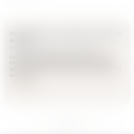
ENTREPRISES: LUTTER CONTRE LE RETARD DE
PAIEMENT
Entreprises
/
Contentieux
/
Voies d'exécution
La direction générale «Entreprises et industrie» de la
Commission européenne organise le jeudi 17 octobre
2013 un séminaire sur le thème du retard de paiement et
l’application d...
Lire la suite
...
...
<<
<
539
540
541
542
543
544
545
>
>>