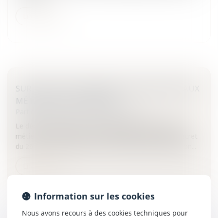
Lire la suite
SUR L'ACCÈS AU DISPOSITIF D'INITIATION AUX
MÉTIERS EN ALTERNANCE
Particuliers
/
Emploi
/
Contrat de travail
Le décret relatif à l'accès au dispositif d'initiation aux
métiers en alternance vient de paraître.Le DimaLe décret
du 26 août 2013 relatif à l'accès au dispositif d'initiation...
Lire la suite
Information sur les cookies
Nous avons recours à des cookies techniques pour