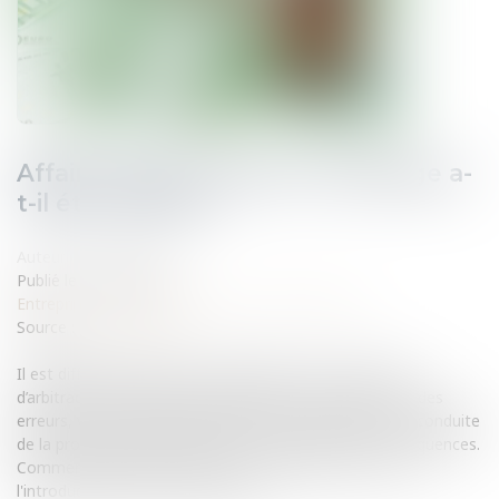
Affaire Tapie: comment l’arbitrage a-
t-il été conduit ?
Auteur : NEVEU Pascal
Publié le :
26/08/2013
Entreprises
/
Contentieux
/
Justice commerciale
Source :
www.eurojuris.fr
Il est difficile de porter une appréciation sur la décision
d’arbitrage sans rappeler comment il a été conduit, car des
erreurs, voire des fautes peuvent être relevées dans la conduite
de la procédure, qui emporteront les plus graves conséquences.
Comment l’arbitrage Tapie a-t-il été conduit ? Pour lire
l'introduction de cet article clique...