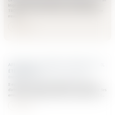
litige opposant une patiente au Centre Hospitalier de
TROYES, que la faute technique d'un praticien hospitalier
n'exon...
Lire la suite
AFFAIRE TAPIE: COMMENT L’ARBITRAGE A-T-IL
ÉTÉ CONDUIT ?
Entreprises
/
Contentieux
/
Justice commerciale
Il est difficile de porter une appréciation sur la décision
d’arbitrage sans rappeler comment il a été conduit, car des
erreurs, voire des fautes peuvent être relevées dans la c...
Lire la suite