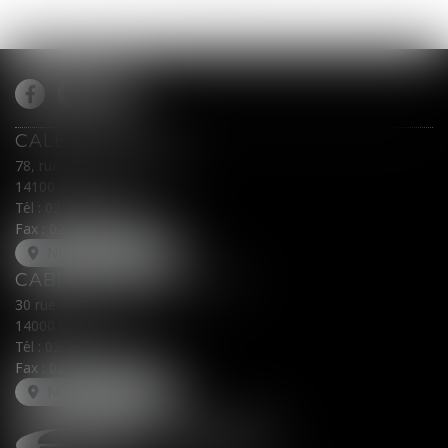
CALEX AVOCATS
78, rue du Général Leclerc
14100 LISIEUX
Tél :
02 31 62 00 45
Fax : 02 31 31 05 54
NOUS LOCALISER
CABINET SECONDAIRE
30 rue Fred Scamaroni
14000 CAEN
Tél :
02 31 71 32 32
Fax : 02 31 71 32 30
NOUS LOCALISER