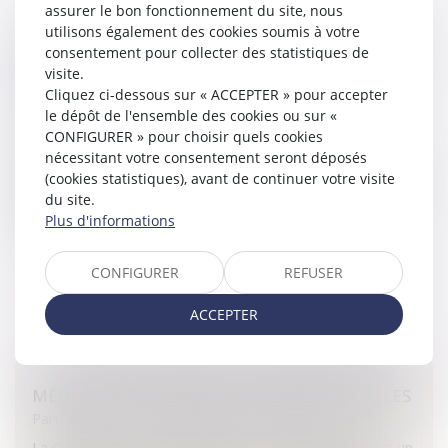
assurer le bon fonctionnement du site, nous
utilisons également des cookies soumis à votre
ORGANISATION DE LA MÉDECINE DU TRAVAIL:
consentement pour collecter des statistiques de
ANNULATION DE CERTAINES DISPOSITIONS
visite.
DU DÉCRET
Cliquez ci-dessous sur « ACCEPTER » pour accepter
Collectivités
/
Contentieux
/
Tribunal administratif/
le dépôt de l'ensemble des cookies ou sur «
Procédure administrative
CONFIGURER » pour choisir quels cookies
nécessitant votre consentement seront déposés
Le Conseil d’État, dans une décision du 17 juillet 2013, a
(cookies statistiques), avant de continuer votre visite
annulé plusieurs articles du Code du travail issus du décret
du site.
du 30 janvier 2012 relatif à l'organisation et au fonctio...
Plus d'informations
Lire la suite
CONFIGURER
REFUSER
ACCEPTER
MÉDECINS ET PATIENTS: TOUS RESPONSABLES
Particuliers
/
Santé
/
Responsabilité médicale
La Cour Administrative d'Appel est venue rappeler, dans un