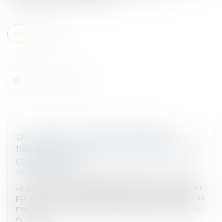
Lire la suite
L'ACTIVITÉ DE CONSEIL EN PROPRIÉTÉ
INDUSTRIELLE: UNE ACTIVITÉ DE CARACTÈRE
COMMERCIAL?
Entreprises
/
Marketing et ventes
/
Marques et brevets
La gestion d'un portefeuille (marques, noms de domaine)
par un conseil en propriété industrielle est couverte par un
mandat et non un contrat commercial.Gestion des noms
de doma...