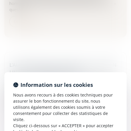
homologue de l’ordre administratif dans le cadre d’une «
questi...
Lire la suite
L'AUTORISATION DE CÉDER LE BAIL EST BIEN
UN ACTE D'ADMINISTRATION
Entreprises
/
Vie de l'entreprise
/
Cession d'entreprise
Information sur les cookies
Par un arrêt en date du 1er juin 2011, la 3ème Chambre
Civile de la Cour de Cassation a apporté des informations
Nous avons recours à des cookies techniques pour
essentielles sur le régime de gestion d’un bien indivis dès
assurer le bon fonctionnement du site, nous
lors...
utilisons également des cookies soumis à votre
consentement pour collecter des statistiques de
Lire la suite
visite.
Cliquez ci-dessous sur « ACCEPTER » pour accepter