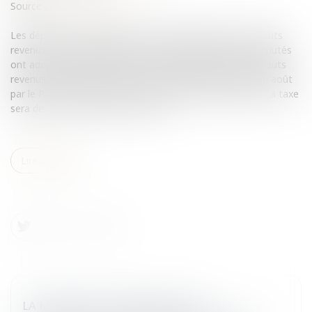
Source :
www.eurojuris.fr
Les députés ont adopté la taxe exceptionnelle sur les hauts
revenus.Taxe exceptionnelle sur les hauts revenusLes députés
ont adopté mercredi soir la taxe exceptionnelle sur les hauts
revenus.Le principe d'une telle taxe avait été annoncé fin août
par le Premier ministre dans le cadre du plan d'austérité.La taxe
sera de 3% sur les revenus de 250....
Lire la suite
LA MONTÉE EN PUISSANCE DES