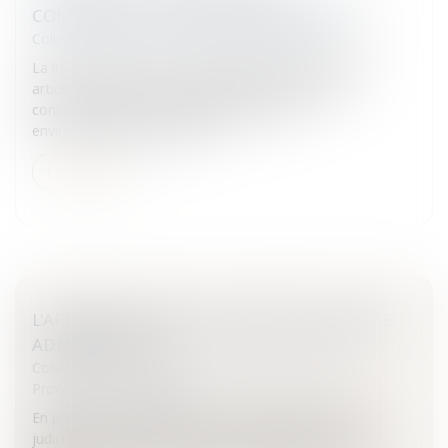
CONSIDÉRATIONS ENVIRONNEMENTALES
Collectivités
/
Environnement
/
Environnement
La loi « Grenelle II » du 12 juillet 2010, forte de 257
articles, poursuit de nombreux objectifs. Elle vient
concrétiser les axes principaux de gestion
environnementale consacré...
Lire la suite
L'APPRÉCIATION DE LA LÉGALITÉ D'UN ACTE
ADMINISTRATIF
Collectivités
/
Contentieux
/
Tribunal administratif/
Procédure administrative
En principe, il appartient alors à la juridiction de l’ordre
judiciaire de surseoir à statuer et d’interroger son