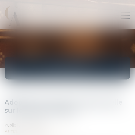
ACTUALITÉS
Adoption de la taxe exceptionnelle
sur les hauts revenus
Publié le :
20/10/2011
Particuliers
/
Patrimoine
/
Fiscalité