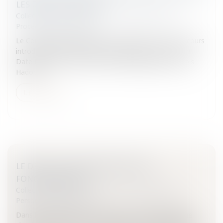
LES DÉCRETS HADOPI
Collectivités
/
Contentieux
/
Tribunal administratif/
Procédure administrative
Le Conseil d'Etat a rejeté le 19 octobre 2011 trois recours
introduits respectivement par Apple, iTunes et French
Date Network, contre les décrets d'application des lois
Hadopi....
Lire la suite
LE DROIT AU CONGÉ MALADIE DU
FONCTIONNAIRE
Collectivités
/
Services publics
/
Fonction publique /
Personnel administratif
Dans le cadre des trois statuts de la fonction publique