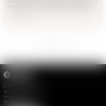
(étatique, territoriale et hospitalière), l’agent bénéficie d’un
droit au bénéfice de congés maladie. On distingue le con...
Lire la suite
...
...
<<
<
679
680
681
682
683
684
685
>
>>
CALEX AVOCATS
78, rue du Général Leclerc
14100 LISIEUX
Tél :
02 31 62 00 45