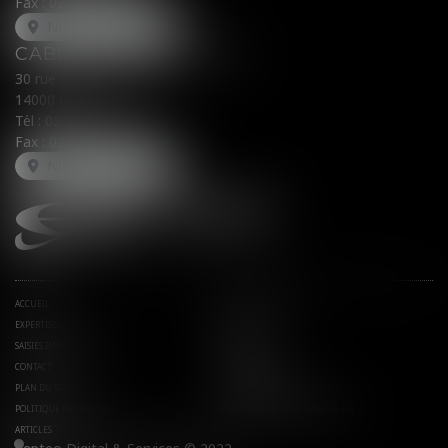
Fax : 02 31 31 05 54
NOUS LOCALISER
CABINET SECONDAIRE
30 rue Fred Scamaroni
14000 CAEN
Tél :
02 31 71 32 32
Fax : 02 31 71 32 30
NOUS LOCALISER
ACCUEIL
AVOCATS ASSOCIÉS
EXPERTISES
ACTUS
SAISIES IMMOBILIÈRES
EUROJURIS
CONTACT
HONORAIRES
PLAN DU SITE
MENTIONS LÉGALES
POLITIQUE DE COOKIES
POLITIQUE DE CONFIDENTIALITÉ
ARTICLES