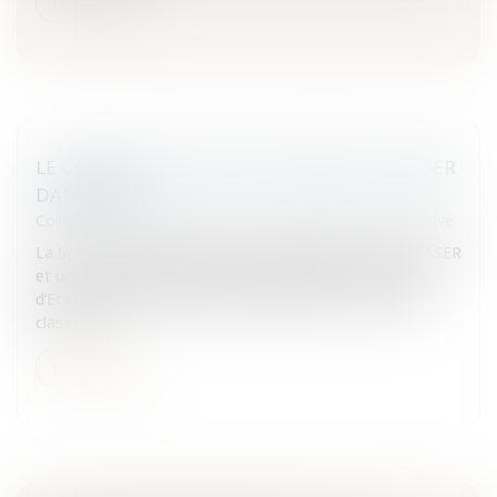
Lire la suite
LE CONSEIL D'ETAT JUGE LES PISTOLETS TASER
DANGEREUX
Collectivités
/
Contentieux
/
Responsabilité administrative
La Société commercialisant les pistolets de marque TASER
et une association de tireurs ont demandé au Conseil
d’Etat d’annuler l’arrêté interministériel du 4 août 2009
classant...
Lire la suite