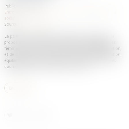
Publié le :
20/01/2011
Entreprises
/
Gestion de l'entreprise
/
Communication et vie
sociale
Source :
www.eurojuris.fr
Le parlement a définitivement adopté le 13 janvier 2011 la
proposition de loi relative à la représentation équilibrée des
femmes et des hommes au sein des conseils d'administration
et de surveillance et à l'égalité professionnelle.Représentation
équilibrée des femmes et des hommes au sein des conseils
d’administrationLe texte impose en France un...
Lire la suite