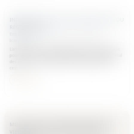
INDEMNITÉS DE RUPTURE: MODIFICATION DU
RÉGIME SOCIAL
Entreprises
/
Ressources humaines
/
Discipline et
licenciement
L’article 18 de la loi de financement de la Sécurité sociale
pour 2011 (LFSS), a modifié sensiblement le régime social
des indemnités de rupture du contrat de travail et de
cess...
Lire la suite
MODIFICATION DU RÉGIME D'ASSURANCE
VIEILLESSE DE BASE DES PROFESSIONS