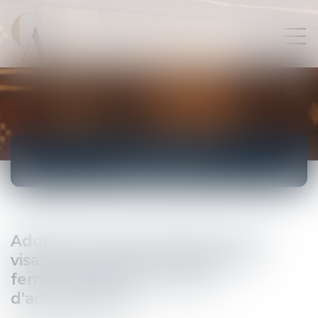
ACTUALITÉS
Adoption de la proposition de loi
visant à augmenter la part des
femmes dans les conseils
d'administration