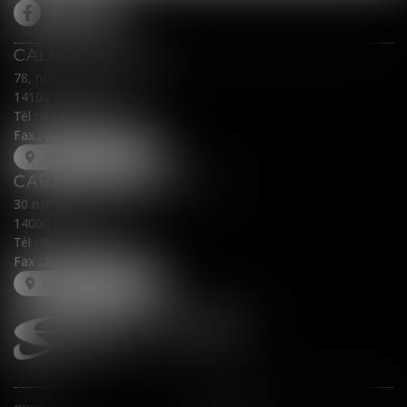
CALEX AVOCATS
78, rue du Général Leclerc
14100 LISIEUX
Tél :
02 31 62 00 45
Fax : 02 31 31 05 54
NOUS LOCALISER
CABINET SECONDAIRE
30 rue Fred Scamaroni
14000 CAEN
Tél :
02 31 71 32 32
Fax : 02 31 71 32 30
NOUS LOCALISER