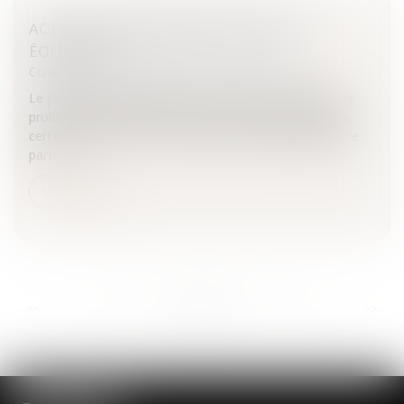
ACTUALITÉ JURISPRUDENTIELLE DES
ÉOLIENNES
Collectivités
/
Environnement
/
Environnement
Le juge, tant administratif que judiciaire, confronté à la
problématique éolienne, dans des contextes juridiques
certes distincts, se trouve confronté à l’inquiétude d’une
parti...
Lire la suite
...
...
<<
<
722
723
724
725
726
727
728
>
>>