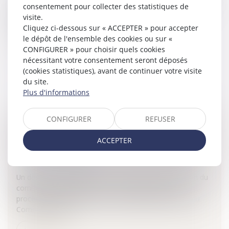
consentement pour collecter des statistiques de
proposition de loi relative à la représentation équilibrée
visite.
des femmes et des hommes au sein des conseils
Cliquez ci-dessous sur « ACCEPTER » pour accepter
d'administrat...
le dépôt de l'ensemble des cookies ou sur «
CONFIGURER » pour choisir quels cookies
Lire la suite
nécessitant votre consentement seront déposés
(cookies statistiques), avant de continuer votre visite
du site.
Plus d'informations
CONFIGURER
REFUSER
LE COMITÉ DES ABUS DE DROIT EN MATIÈRE
DE PRÉLÈVEMENTS DE SÉCURITÉ SOCIALE
ACCEPTER
Collectivités
/
Finances locales
/
Fiscalité/ Gestion de fait/
Chambre des Comptes
Un décret du 10 janvier 2011 vient fixer la composition du
comité des abus de droit en matière sociale et la
procédure applicable devant cet organisme.Création du
Comité des abu...