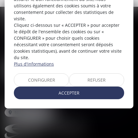
utilisons également des cookies soumis à votre
consentement pour collecter des statistiques de
visite.
Cliquez ci-dessous sur « ACCEPTER » pour accepter
le dépôt de l'ensemble des cookies ou sur «
CALEX AVOCATS
CONFIGURER » pour choisir quels cookies
78, rue du Général Leclerc
nécessitant votre consentement seront déposés
14100 LISIEUX
(cookies statistiques), avant de continuer votre visite
Tél :
02 31 62 00 45
du site.
Fax : 02 31 31 05 54
Plus d'informations
NOUS LOCALISER
CABINET SECONDAIRE
CONFIGURER
REFUSER
30 rue Fred Scamaroni
14000 CAEN
ACCEPTER
Tél :
02 31 71 32 32
Fax : 02 31 71 32 30
NOUS LOCALISER